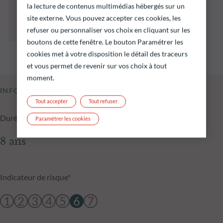
préjugent pas des performances futures et ne
la lecture de contenus multimédias hébergés sur un
sont pas constantes dans le temps.
site externe. Vous pouvez accepter ces cookies, les
L’atteinte des objectifs d’investissement ne
refuser ou personnaliser vos choix en cliquant sur les
peut être garantie.
boutons de cette fenêtre. Le bouton Paramétrer les
cookies met à votre disposition le détail des traceurs
et vous permet de revenir sur vos choix à tout
moment.
INFORMATIONS CLÉS
Tout accepter
Tout refuser
Durée d'investissement conseillée
Paramétrer les cookies
8 ans
Indicateur de risque*
1
2
3
4
5
6
7