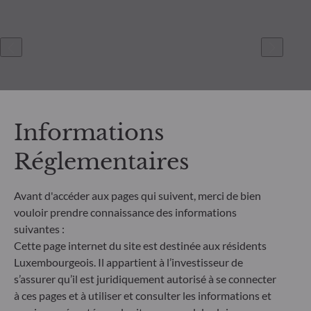
Informations
Réglementaires
ODDO BHF Asset Management SAS*
Avant d'accéder aux pages qui suivent, merci de bien
12 boulevard de la Madeleine
vouloir prendre connaissance des informations
75440 Paris Cedex 09
suivantes :
France
Cette page internet du site est destinée aux résidents
+33 1 44 51 80 28
Luxembourgeois. Il appartient à l’investisseur de
Société de Gestion de Portefeuille agréée par l’Autorité des
s’assurer qu’il est juridiquement autorisé à se connecter
Marchés Financiers sous le numéro GP99011
à ces pages et à utiliser et consulter les informations et
* Entité responsable du site internet