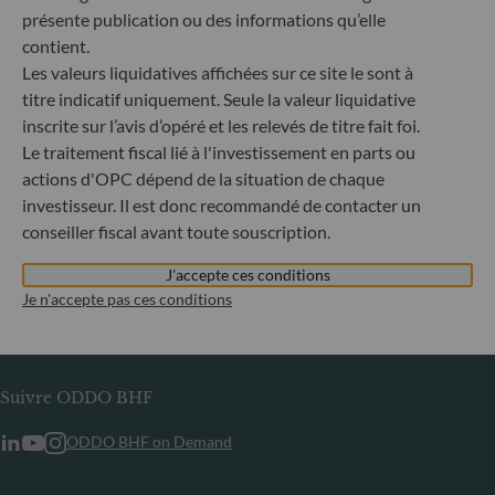
ou tout organisme établi en Russie ou en Biélorussie, à
présente publication ou des informations qu’elle
l’exception des ressortissants d’un État membre de l’Union
contient.
européenne et aux personnes physiques titulaires d’un titre
Les valeurs liquidatives affichées sur ce site le sont à
de séjour temporaire ou permanent dans un État membre.
titre indicatif uniquement. Seule la valeur liquidative
inscrite sur l’avis d’opéré et les relevés de titre fait foi.
Informations
Le traitement fiscal lié à l'investissement en parts ou
actions d'OPC dépend de la situation de chaque
Informations réglementaires
investisseur. Il est donc recommandé de contacter un
Publication d’informations en matière de durabilité
conseiller fiscal avant toute souscription.
Informations aux porteurs
Glossaire
J'accepte ces conditions
Je n'accepte pas ces conditions
Carrières
Contact
Suivre ODDO BHF
ODDO BHF on Demand