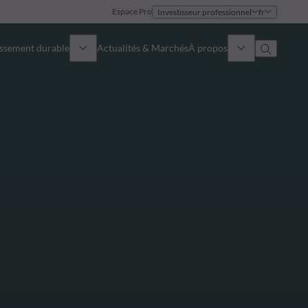
Espace Pro
Investisseur professionnel
fr
issement durable
Actualités & Marchés
À propos
Présentation
Identité
Approche
Gouvernance
Publications
Notre équipe commerciale
Nos bureaux
Nous contacter