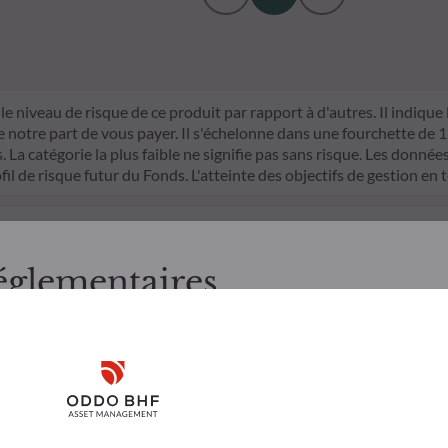
le niveau de risque de ce produit par rapport à d'autres. Il indique
otre part de vous payer. Il s'échelonne dans une fourchette de 1 (ri
La catégorie la plus faible ne signifie pas sans risque. Les données 
fil de risque futur du Fonds. L'atteinte des objectifs de gestion en 
n matière de durabilité dans le secteur des services financiers (S
mparable et davantage compréhensible par les investisseurs finaux.
d'investissement sur les facteurs de durabilité dans le processus de
églementaires
itères ESG (Environnement et/ou Social et/ou Gouvernance) dans son 
trict qui contribue de manière significative aux défis de la transiti
, merci de bien vouloir prendre connaissance des informations suiv
nnées ESG de la société de gestion
e aux résidents Luxembourgeois. Il appartient à l’investisseur de s
Disclaimer
 utiliser et consulter les informations et services présentés sur le 
’il présente a été réalisé dans un but d’information uniquement et n
Remember me for 30 days