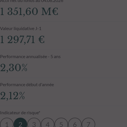
Actif net du fonds au 04.08.2026
1 351,60 M€
Valeur liquidative J-1
1 297,71 €
Performance annualisée - 5 ans
2,30%
Performance début d'année
2,12%
Indicateur de risque*
1
2
3
4
5
6
7