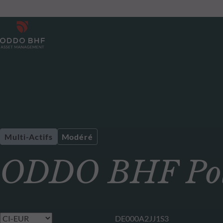
Multi-Actifs
Modéré
ODDO BHF Pola
DE000A2JJ1S3