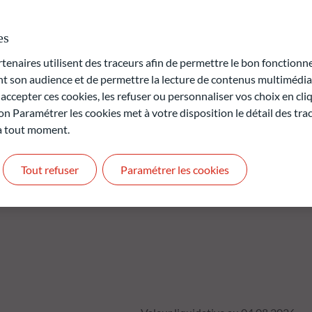
ctuations de marché. Dans le même temps, les critères
ESG) sont pleinement pris en compte dans le processus
es
naires utilisent des traceurs afin de permettre le bon fonctionne
rte en capital.
son audience et de permettre la lecture de contenus multimédias
t pas des performances futures et ne sont pas constantes dans
ccepter ces cookies, les refuser ou personnaliser vos choix en cli
on Paramétrer les cookies met à votre disposition le détail des tr
antie.
 à tout moment.
Tout refuser
Paramétrer les cookies