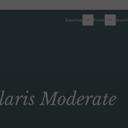
Expertise
Fonds
Invest
Vue d’ensemble
Tous les fonds
Actions
Sélection de fonds
Obligations
Comment souscrire ?
ris Moderate
Multi-Actifs
Private Assets