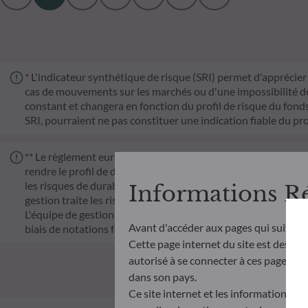
* L'indicateur synthétique de risque (SRI) permet d'apprécier 
cas de mouvements sur les marchés ou d'une impossibilité de n
constant et changera en fonction du profil de risque du fonds. 
SRI, pourraient ne pas constituer une indication fiable du pro
** Le règlement européen sur la publication d’informations e
rendre le profil de durabilité des fonds transparent, plus co
les risques de durabilité ou les effets négatifs des décisions 
Informations R
gestion traite les risques de durabilité en intégrant des cr
L'équipe de gestion suit un objectif d'investissement durable s
Avant d'accéder aux pages qui suivent
biais de notations fournies par le fournisseur externe de do
Cette page internet du site est destiné
autorisé à se connecter à ces pages et à
dans son pays.
Ce site internet et les informations qu