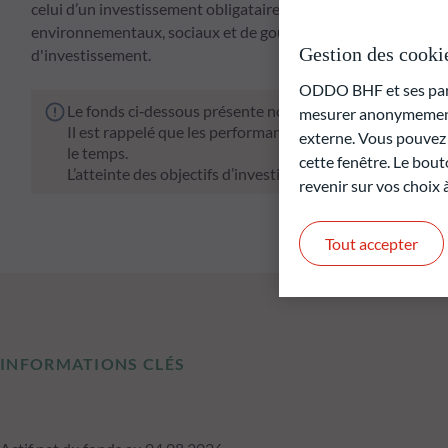
celui d’un investissement obligataire tout en limitant les flu
environnementaux, sociaux et de gouvernance d'entreprise (
Gestion des cooki
d'investissement.
ODDO BHF et ses parte
Le fonds ci‑dessous présente notamment un risque de pe
mesurer anonymement 
Il est rappelé que les performances passées ne préjugen
externe. Vous pouvez a
le temps.
cette fenêtre. Le bout
L’atteinte des objectifs d’investissement ne peut être gar
revenir sur vos choix
Tout accepter
INFORMATIONS CLÉS