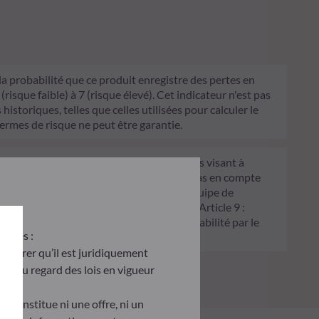
 la probabilité que ce produit enregistre des pertes en
sque faible) à 7 (risque élevé). Cet indicateur n'est pas
historiques, telles que celles utilisées pour calculer le
termes de risque ne peut être garantie.
FDR) est un ensemble de règles européennes visant à
 Article 6 : L'équipe de gestion ne prend pas en compte
 décision d'investissement. Article 8 : L'équipe de
processus de décision d'investissement. Article 9 :
on écologique, et traite les risques de durabilité par le
antes :
’assurer qu’il est juridiquement
site au regard des lois en vigueur
e constitue ni une offre, ni un