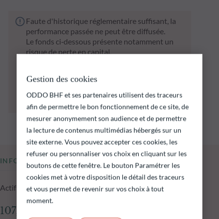
Faute d'historique réglementaire suffisant, la
performance passée ne peut être diffusée.
Le fonds ci‑dessous présente notamment un
risque de perte en capital.
Il est rappelé que les performances passées ne
préjugent pas des performances futures et ne
Gestion des cookies
sont pas constantes dans le temps.
L’atteinte des objectifs d’investissement ne
ODDO BHF et ses partenaires utilisent des traceurs
peut être garantie.
afin de permettre le bon fonctionnement de ce site, de
mesurer anonymement son audience et de permettre
la lecture de contenus multimédias hébergés sur un
site externe. Vous pouvez accepter ces cookies, les
refuser ou personnaliser vos choix en cliquant sur les
INFORMATIONS CLÉS
boutons de cette fenêtre. Le bouton Paramétrer les
cookies met à votre disposition le détail des traceurs
Actif net du fonds au 03.08.2026
et vous permet de revenir sur vos choix à tout
moment.
107,17 M$