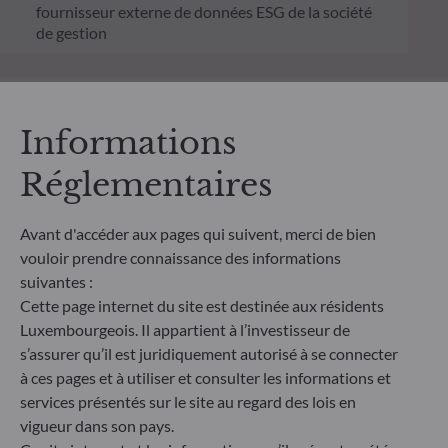
fournisseur externe de données ESG de la société
de gestion
Informations
Features
Réglementaires
Date création du fonds
Pr
Avant d'accéder aux pages qui suivent, merci de bien
04.08.2025
vouloir prendre connaissance des informations
Les p
suivantes :
suivan
Cette page internet du site est destinée aux résidents
Date création de la part
Luxembourgeois. Il appartient à l’investisseur de
11.08.2025
Risqu
s’assurer qu’il est juridiquement autorisé à se connecter
à ces pages et à utiliser et consulter les informations et
services présentés sur le site au regard des lois en
Indicateur de référence
Risqu
vigueur dans son pays.
N/A