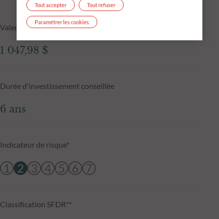
Tout accepter
Tout refuser
Paramétrer les cookies
Valeur liquidative au 03.08.2026
1 047,98 $
Durée d'investissement conseillée
6 ans
Indicateur de risque*
1
2
3
4
5
6
7
Classification SFDR**