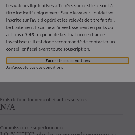
néant
Les valeurs liquidatives affichées sur ce site le sont à
Risqu
titre indicatif uniquement. Seule la valeur liquidative
inscrite sur l’avis d’opéré et les relevés de titre fait foi.
Frais de gestion fixes
Le traitement fiscal lié à l'investissement en parts ou
Taux annuel de 0.50%
actions d'OPC dépend de la situation de chaque
maximum, payables
investisseur. Il est donc recommandé de contacter un
conseiller fiscal avant toute souscription.
trimestriellement et calculés sur
base de l'actif net moyen du
J'accepte ces conditions
Je n'accepte pas ces conditions
compartiment pour le mois
considéré.
Frais de fonctionnement et autres services
N/A
Commission de superformance