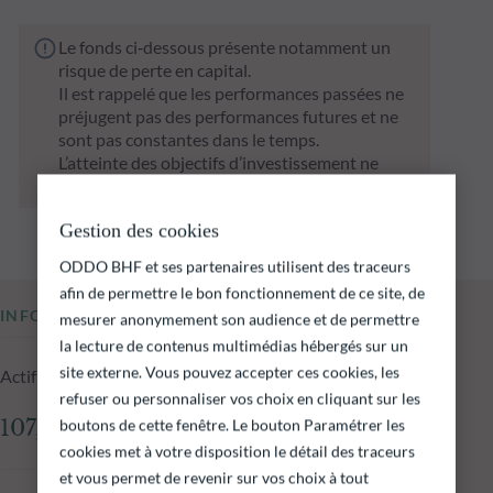
Le fonds ci‑dessous présente notamment un
risque de perte en capital.
Il est rappelé que les performances passées ne
préjugent pas des performances futures et ne
sont pas constantes dans le temps.
L’atteinte des objectifs d’investissement ne
peut être garantie.
Gestion des cookies
ODDO BHF et ses partenaires utilisent des traceurs
afin de permettre le bon fonctionnement de ce site, de
INFORMATIONS CLÉS
mesurer anonymement son audience et de permettre
la lecture de contenus multimédias hébergés sur un
site externe. Vous pouvez accepter ces cookies, les
Actif net du fonds au 04.08.2026
refuser ou personnaliser vos choix en cliquant sur les
boutons de cette fenêtre. Le bouton Paramétrer les
107,64 M€
cookies met à votre disposition le détail des traceurs
et vous permet de revenir sur vos choix à tout