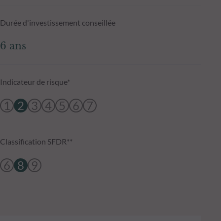
Durée d'investissement conseillée
6 ans
Indicateur de risque*
1
2
3
4
5
6
7
Classification SFDR**
6
8
9