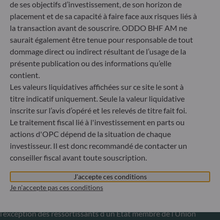
de ses objectifs d’investissement, de son horizon de
Luxembourg
placement et de sa capacité à faire face aux risques liés à
+352 45 76 76 245
la transaction avant de souscrire. ODDO BHF AM ne
Enregistré au registre du commerce et des sociétés de
saurait également être tenue pour responsable de tout
Luxembourg sous le numéro B 29891 Agréé et supervisé
par la commission de Surveillance du Secteur Financier
dommage direct ou indirect résultant de l’usage de la
(CSSF)
présente publication ou des informations qu’elle
contient.
Les valeurs liquidatives affichées sur ce site le sont à
Communiqué sur les sanctions européennes contre la
titre indicatif uniquement. Seule la valeur liquidative
Russie
inscrite sur l’avis d’opéré et les relevés de titre fait foi.
S’inscrivant dans le cadre des sanctions prises par l’Union
Le traitement fiscal lié à l'investissement en parts ou
européenne dans le cadre de la crise ukrainienne, nous vous
actions d'OPC dépend de la situation de chaque
informons que, compte tenu des dispositions des
investisseur. Il est donc recommandé de contacter un
règlements UE n°833/2014 et UE n°398/2022, la
conseiller fiscal avant toute souscription.
souscription des parts des fonds gérés par la Société de
Gestion est interdite à tout ressortissant russe ou
J'accepte ces conditions
biélorusse, à toute personne physique résidant en Russie
Je n'accepte pas ces conditions
ou en Biélorussie ou à toute personne morale, toute entité
ou tout organisme établi en Russie ou en Biélorussie, à
l’exception des ressortissants d’un État membre de l’Union