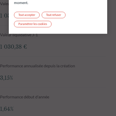
moment.
Valeur liquidative au 04.08.2026
1 031,52 €
Tout accepter
Tout refuser
Paramétrer les cookies
Valeur liquidative J-1
1 030,38 €
Performance annualisée depuis la création
3,15%
Performance début d'année
1,64%