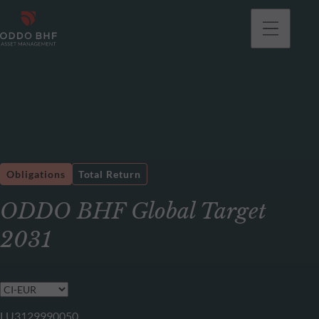
Obligations
Total Return
ODDO BHF Global Target
2031
LU3129990050