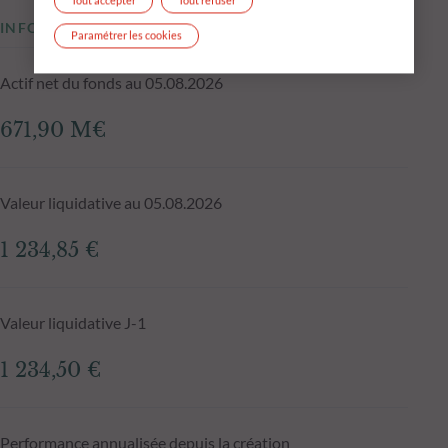
Tout accepter
Tout refuser
INFORMATIONS CLÉS
Paramétrer les cookies
Actif net du fonds au 05.08.2026
671,90 M€
Valeur liquidative au 05.08.2026
1 234,85 €
Valeur liquidative J-1
1 234,50 €
Performance annualisée depuis la création