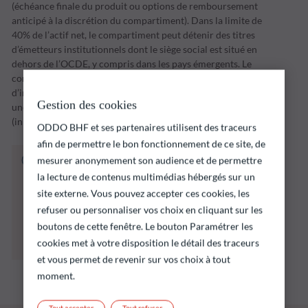
(échéance finale du produit ou options de remboursement
anticipé à la discrétion du compartiment). Dans la limite de
40% de l’actif net, le compartiment peut détenir des titres
d’émetteurs institutionnels dont le siège social est situé en
dehors de l’OCDE, y compris dans les pays émergents. Le
compartiment mettra en œuvre sa stratégie
d’investissement sur une période d’investissement jusqu’à
Gestion des cookies
une date d’échéance fixée par la Société de Gestion
(initialement le 31 décembre 2028.
ODDO BHF et ses partenaires utilisent des traceurs
afin de permettre le bon fonctionnement de ce site, de
Le fonds ci‑dessous présente notamment un
mesurer anonymement son audience et de permettre
risque de perte en capital.
la lecture de contenus multimédias hébergés sur un
Il est rappelé que les performances passées ne
site externe. Vous pouvez accepter ces cookies, les
préjugent pas des performances futures et ne
refuser ou personnaliser vos choix en cliquant sur les
sont pas constantes dans le temps.
boutons de cette fenêtre. Le bouton Paramétrer les
L’atteinte des objectifs d’investissement ne
cookies met à votre disposition le détail des traceurs
peut être garantie.
et vous permet de revenir sur vos choix à tout
moment.