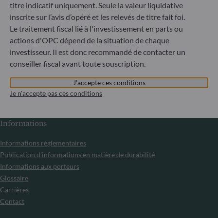
informons que, compte tenu des dispositions des
titre indicatif uniquement. Seule la valeur liquidative
règlements UE n°833/2014 et UE n°398/2022, la
inscrite sur l’avis d’opéré et les relevés de titre fait foi.
souscription des parts des fonds gérés par la Société de
Le traitement fiscal lié à l'investissement en parts ou
Gestion est interdite à tout ressortissant russe ou
actions d'OPC dépend de la situation de chaque
biélorusse, à toute personne physique résidant en Russie
ou en Biélorussie ou à toute personne morale, toute entité
investisseur. Il est donc recommandé de contacter un
ou tout organisme établi en Russie ou en Biélorussie, à
conseiller fiscal avant toute souscription.
l’exception des ressortissants d’un État membre de l’Union
européenne et aux personnes physiques titulaires d’un titre
J'accepte ces conditions
de séjour temporaire ou permanent dans un État membre.
Je n'accepte pas ces conditions
Informations
Informations réglementaires
Publication d’informations en matière de durabilité
Informations aux porteurs
Glossaire
Carrières
Contact