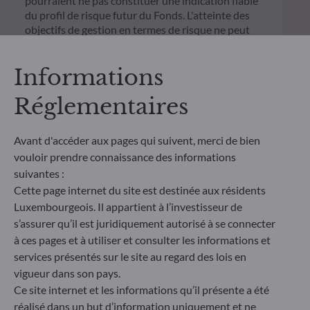
pourraient ne pas constituer une indication fiable
du profil de risque futur du Fonds. L'atteinte des
objectifs de gestion en termes de risque ne peut
être garantie.
Informations
Réglementaires
Avant d'accéder aux pages qui suivent, merci de bien
vouloir prendre connaissance des informations
suivantes :
Cette page internet du site est destinée aux résidents
Luxembourgeois. Il appartient à l’investisseur de
s’assurer qu’il est juridiquement autorisé à se connecter
à ces pages et à utiliser et consulter les informations et
services présentés sur le site au regard des lois en
ODDO BHF Asset Management SAS*
vigueur dans son pays.
12 boulevard de la Madeleine
Ce site internet et les informations qu’il présente a été
75440 Paris Cedex 09
réalisé dans un but d’information uniquement et ne