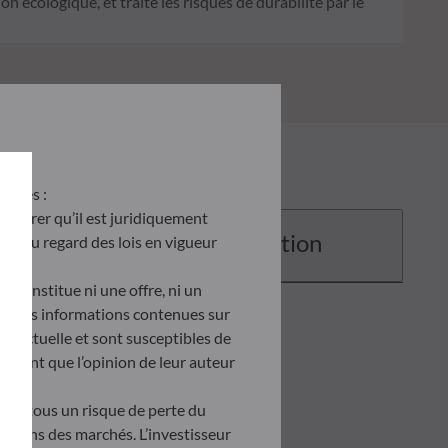
on écologique, et traite les risques de durabilité par le
antes :
’assurer qu’il est juridiquement
Documentation
site au regard des lois en vigueur
e constitue ni une offre, ni un
tés. Les informations contenues sur
ontractuelle et sont susceptibles de
ètent que l’opinion de leur auteur
tent tous un risque de perte du
uations des marchés. L’investisseur