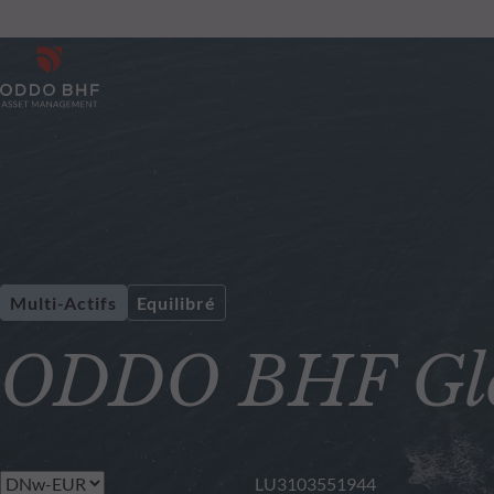
Multi-Actifs
Equilibré
ODDO BHF Glo
LU3103551944