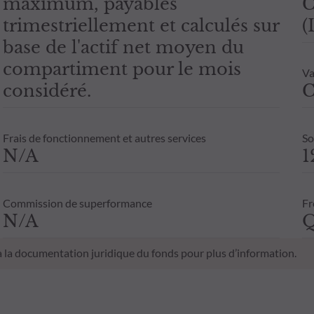
maximum, payables
C
trimestriellement et calculés sur
(
base de l'actif net moyen du
compartiment pour le mois
Va
considéré.
C
Frais de fonctionnement et autres services
So
N/A
1
Commission de superformance
Fr
N/A
Q
 à la documentation juridique du fonds pour plus d’information.