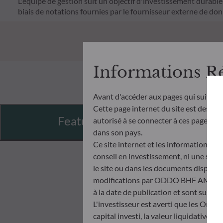
L'équipe de gestion suit un objectif d'investissement durable s
biais de notations fournies par le fournisseur externe de do
Informations R
Avant d'accéder aux pages qui suivent
Cette page internet du site est destiné
Features
autorisé à se connecter à ces pages et à
dans son pays.
Ce site internet et les informations qu
conseil en investissement, ni une soll
le site ou dans les documents disponibl
modifications par ODDO BHF AM à tout 
à la date de publication et sont suscep
L'investisseur est averti que les Orga
capital investi, la valeur liquidative 