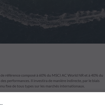
ce de référence composé à 60% du MSCI AC World NR et à 40% du
s performances. Il investira de manière indirecte, par le biais
nu fixe de tous types sur les marchés internationaux.
ce passée ne peut être diffusée.
rte en capital.
es