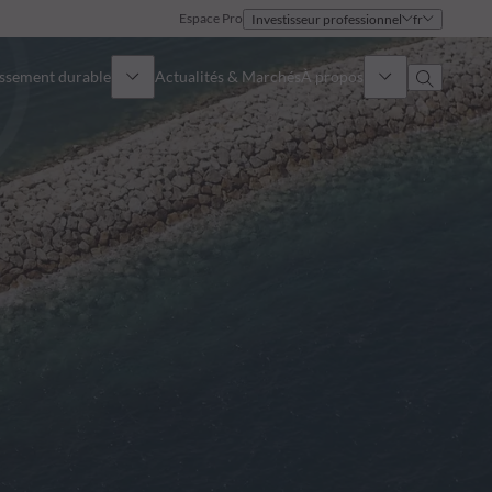
Espace Pro
Investisseur professionnel
fr
issement durable
Actualités & Marchés
À propos
Présentation
Identité
Approche
Gouvernance
Publications
Notre équipe commerciale
Nos bureaux
Nous contacter