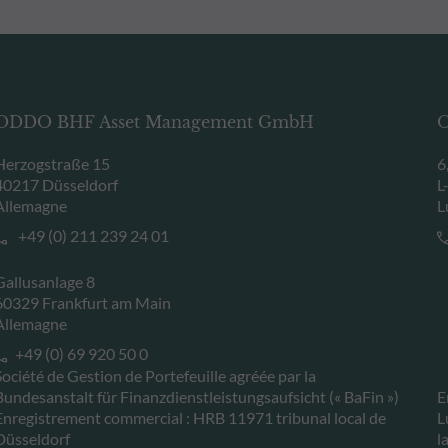
ODDO BHF Asset Management GmbH
O
Herzogstraße 15
6
40217 Düsseldorf
L
Allemagne
L
+49 (0) 211 239 24 01
Gallusanlage 8
60329 Frankfurt am Main
Allemagne
+49 (0) 69 920 50 0
Société de Gestion de Portefeuille agréée par la
Bundesanstalt für Finanzdienstleistungsaufsicht (« BaFin »)
E
Enregistrement commercial : HRB 11971 tribunal local de
L
Düsseldorf
l