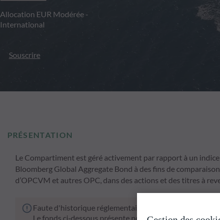
Allocation EUR Modérée -
International
Souscrire
PRÉSENTATION
Le Compartiment est géré activement par rapport à un indi
Bloomberg Global Aggregate Bond à des fins de comparaison de
d’OPCVM et autres OPC, dans des actions et des titres à reve
Faute d'historique réglementaire suffisant, la performan
Le fonds ci‑dessous présente notamment un risque de pe
Gestion des cooki