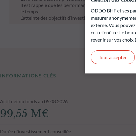
Il est rappelé que les performances passées ne préjugen
ODDO BHF et ses parte
le temps.
L’atteinte des objectifs d’investissement ne peut être gar
mesurer anonymement 
externe. Vous pouvez a
cette fenêtre. Le bout
revenir sur vos choix
Tout accepter
INFORMATIONS CLÉS
Actif net du fonds au 05.08.2026
99,55 M€
Durée d'investissement conseillée