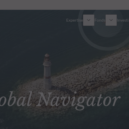
Expertise
Fonds
Invest
Vue d’ensemble
Tous les fonds
Actions
Sélection de fonds
Obligations
Comment souscrire ?
bal Navigator
Multi-Actifs
Private Assets