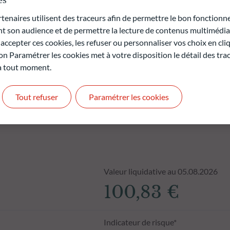
t pas des performances futures et ne sont pas constantes dans
naires utilisent des traceurs afin de permettre le bon fonctionne
antie.
son audience et de permettre la lecture de contenus multimédias
ccepter ces cookies, les refuser ou personnaliser vos choix en cli
on Paramétrer les cookies met à votre disposition le détail des tr
 à tout moment.
Tout refuser
Paramétrer les cookies
Valeur liquidative au 05.08.2026
100,83 €
Indicateur de risque*