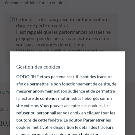
échéance initiale d'un an ou plus).
Le fonds ci‑dessous présente notamment un
risque de perte en capital.
Il est rappelé que les performances passées ne
préjugent pas des performances futures et ne
sont pas constantes dans le temps.
L’atteinte des objectifs d’investissement ne
peut être garantie.
Gestion des cookies
ODDO BHF et ses partenaires utilisent des traceurs
afin de permettre le bon fonctionnement de ce site, de
mesurer anonymement son audience et de permettre
INFORMATIONS CLÉS
la lecture de contenus multimédias hébergés sur un
site externe. Vous pouvez accepter ces cookies, les
Actif net du fonds au 05.08.2026
refuser ou personnaliser vos choix en cliquant sur les
boutons de cette fenêtre. Le bouton Paramétrer les
10,14 M€
cookies met à votre disposition le détail des traceurs
et vous permet de revenir sur vos choix à tout