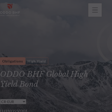
Obligations
High Yield
ODDO BHF Global High
Yield Bond
LU3103550201