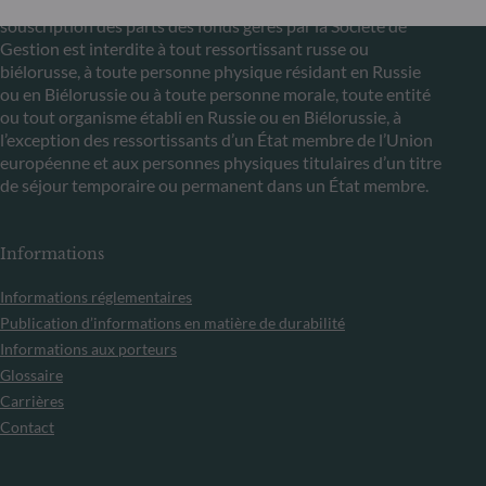
règlements UE n°833/2014 et UE n°398/2022, la
souscription des parts des fonds gérés par la Société de
Gestion est interdite à tout ressortissant russe ou
biélorusse, à toute personne physique résidant en Russie
ou en Biélorussie ou à toute personne morale, toute entité
ou tout organisme établi en Russie ou en Biélorussie, à
l’exception des ressortissants d’un État membre de l’Union
européenne et aux personnes physiques titulaires d’un titre
de séjour temporaire ou permanent dans un État membre.
Informations
Informations réglementaires
Publication d’informations en matière de durabilité
Informations aux porteurs
Glossaire
Carrières
Contact