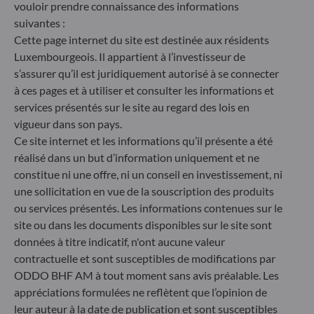
durabilité par le biais de notations fournies par le
vouloir prendre connaissance des informations
fournisseur externe de données ESG de la société
suivantes :
de gestion
Cette page internet du site est destinée aux résidents
Luxembourgeois. Il appartient à l’investisseur de
s’assurer qu’il est juridiquement autorisé à se connecter
à ces pages et à utiliser et consulter les informations et
services présentés sur le site au regard des lois en
vigueur dans son pays.
Ce site internet et les informations qu’il présente a été
réalisé dans un but d’information uniquement et ne
constitue ni une offre, ni un conseil en investissement, ni
une sollicitation en vue de la souscription des produits
ou services présentés. Les informations contenues sur le
site ou dans les documents disponibles sur le site sont
données à titre indicatif, n'ont aucune valeur
ODDO BHF Asset Management SAS*
contractuelle et sont susceptibles de modifications par
ODDO BHF AM à tout moment sans avis préalable. Les
12 boulevard de la Madeleine
appréciations formulées ne reflètent que l’opinion de
75440 Paris Cedex 09
France
leur auteur à la date de publication et sont susceptibles