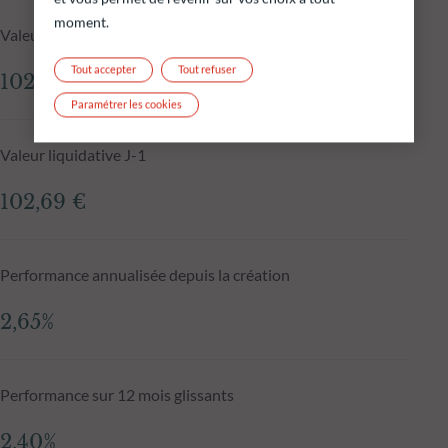
moment.
Valeur liquidative au 05.08.2026
Tout accepter
Tout refuser
102,75 €
Paramétrer les cookies
Valeur liquidative J-1
102,69 €
Performance annualisée depuis la création
2,65%
Performance sur 12 mois glissants
2,40%