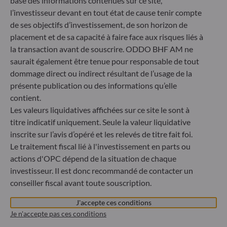
base des informations contenues sur ce site,
Düsseldorf
l’investisseur devant en tout état de cause tenir compte
de ses objectifs d’investissement, de son horizon de
placement et de sa capacité à faire face aux risques liés à
ODDO BHF Asset Management LUX
la transaction avant de souscrire. ODDO BHF AM ne
6, rue Gabriel Lippmann
saurait également être tenue pour responsable de tout
L-5365 Munsbach
dommage direct ou indirect résultant de l’usage de la
Luxembourg
présente publication ou des informations qu’elle
+352 45 76 76 245
contient.
Enregistré au registre du commerce et des sociétés de
Les valeurs liquidatives affichées sur ce site le sont à
Luxembourg sous le numéro B 29891 Agréé et supervisé
titre indicatif uniquement. Seule la valeur liquidative
par la commission de Surveillance du Secteur Financier
inscrite sur l’avis d’opéré et les relevés de titre fait foi.
(CSSF)
Le traitement fiscal lié à l'investissement en parts ou
actions d'OPC dépend de la situation de chaque
Communiqué sur les sanctions européennes contre la
investisseur. Il est donc recommandé de contacter un
Russie
conseiller fiscal avant toute souscription.
S’inscrivant dans le cadre des sanctions prises par l’Union
J'accepte ces conditions
européenne dans le cadre de la crise ukrainienne, nous vous
Je n'accepte pas ces conditions
informons que, compte tenu des dispositions des