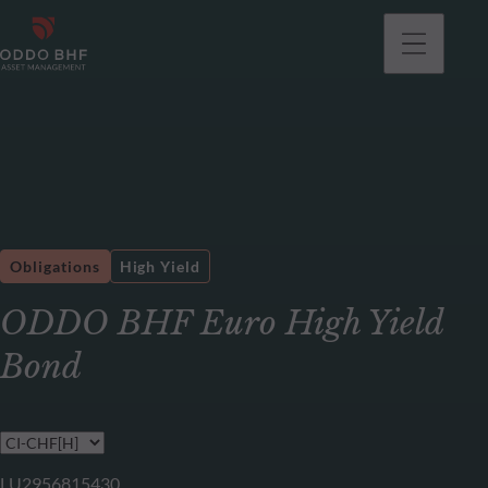
Obligations
High Yield
ODDO BHF Euro High Yield
Bond
LU2956815430