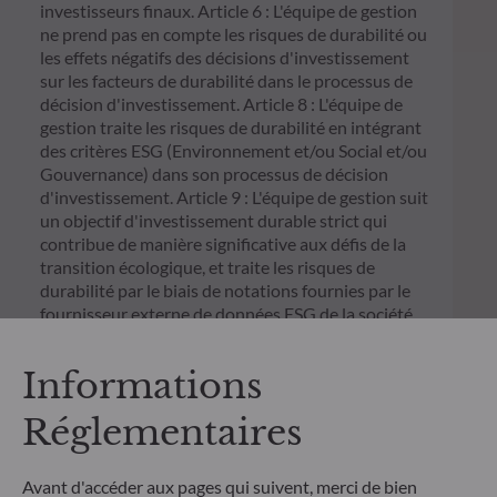
investisseurs finaux. Article 6 : L'équipe de gestion
ne prend pas en compte les risques de durabilité ou
les effets négatifs des décisions d'investissement
sur les facteurs de durabilité dans le processus de
décision d'investissement. Article 8 : L'équipe de
gestion traite les risques de durabilité en intégrant
des critères ESG (Environnement et/ou Social et/ou
Gouvernance) dans son processus de décision
d'investissement. Article 9 : L'équipe de gestion suit
un objectif d'investissement durable strict qui
contribue de manière significative aux défis de la
transition écologique, et traite les risques de
durabilité par le biais de notations fournies par le
fournisseur externe de données ESG de la société
de gestion
Informations
Réglementaires
Avant d'accéder aux pages qui suivent, merci de bien