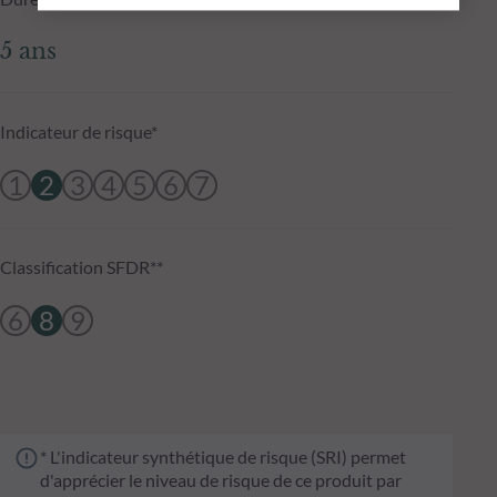
5 ans
Indicateur de risque*
1
2
3
4
5
6
7
Classification SFDR**
6
8
9
* L'indicateur synthétique de risque (SRI) permet
d'apprécier le niveau de risque de ce produit par