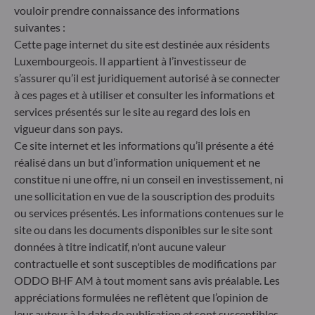
vouloir prendre connaissance des informations
suivantes :
Cette page internet du site est destinée aux résidents
Luxembourgeois. Il appartient à l’investisseur de
s’assurer qu’il est juridiquement autorisé à se connecter
à ces pages et à utiliser et consulter les informations et
services présentés sur le site au regard des lois en
ODDO BHF Asset Management SAS*
vigueur dans son pays.
Ce site internet et les informations qu’il présente a été
12 boulevard de la Madeleine
75440 Paris Cedex 09
réalisé dans un but d’information uniquement et ne
France
constitue ni une offre, ni un conseil en investissement, ni
une sollicitation en vue de la souscription des produits
+33 1 44 51 80 28
Société de Gestion de Portefeuille agréée par l’Autorité des
ou services présentés. Les informations contenues sur le
Marchés Financiers sous le numéro GP99011
site ou dans les documents disponibles sur le site sont
* Entité responsable du site internet
données à titre indicatif, n'ont aucune valeur
contractuelle et sont susceptibles de modifications par
ODDO BHF AM à tout moment sans avis préalable. Les
ODDO BHF Asset Management GmbH
appréciations formulées ne reflètent que l’opinion de
Herzogstraße 15
leur auteur à la date de publication et sont susceptibles