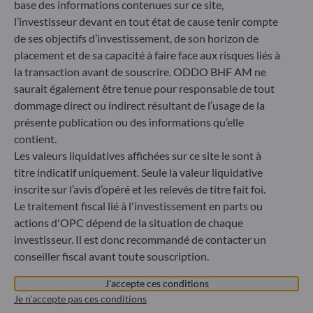
base des informations contenues sur ce site,
Enregistré au registre du commerce et des sociétés de
l’investisseur devant en tout état de cause tenir compte
Luxembourg sous le numéro B 29891 Agréé et supervisé
de ses objectifs d’investissement, de son horizon de
par la commission de Surveillance du Secteur Financier
placement et de sa capacité à faire face aux risques liés à
(CSSF)
la transaction avant de souscrire. ODDO BHF AM ne
saurait également être tenue pour responsable de tout
Communiqué sur les sanctions européennes contre la
dommage direct ou indirect résultant de l’usage de la
Russie
présente publication ou des informations qu’elle
contient.
S’inscrivant dans le cadre des sanctions prises par l’Union
européenne dans le cadre de la crise ukrainienne, nous vous
Les valeurs liquidatives affichées sur ce site le sont à
informons que, compte tenu des dispositions des
titre indicatif uniquement. Seule la valeur liquidative
règlements UE n°833/2014 et UE n°398/2022, la
inscrite sur l’avis d’opéré et les relevés de titre fait foi.
souscription des parts des fonds gérés par la Société de
Le traitement fiscal lié à l'investissement en parts ou
Gestion est interdite à tout ressortissant russe ou
actions d'OPC dépend de la situation de chaque
biélorusse, à toute personne physique résidant en Russie
investisseur. Il est donc recommandé de contacter un
ou en Biélorussie ou à toute personne morale, toute entité
conseiller fiscal avant toute souscription.
ou tout organisme établi en Russie ou en Biélorussie, à
l’exception des ressortissants d’un État membre de l’Union
J'accepte ces conditions
européenne et aux personnes physiques titulaires d’un titre
Je n'accepte pas ces conditions
de séjour temporaire ou permanent dans un État membre.