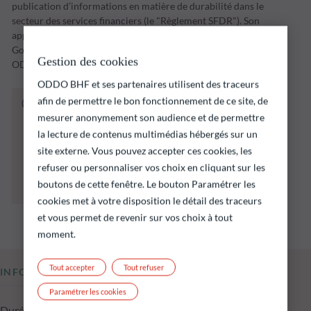
publication d’informations en matière de durabilité dans le
secteur des services financiers (le "Règlement SFDR"). Son
approche ESG (Environnement et/ou Social et/ou
Gouvernance) est basée sur le modèle propriétaire de
Gestion des cookies
ODDO BHF AM.
ODDO BHF et ses partenaires utilisent des traceurs
afin de permettre le bon fonctionnement de ce site, de
Le fonds ci‑dessous présente notamment un
risque de perte en capital.
mesurer anonymement son audience et de permettre
Il est rappelé que les performances passées ne
la lecture de contenus multimédias hébergés sur un
préjugent pas des performances futures et ne
site externe. Vous pouvez accepter ces cookies, les
sont pas constantes dans le temps.
refuser ou personnaliser vos choix en cliquant sur les
L’atteinte des objectifs d’investissement ne
boutons de cette fenêtre. Le bouton Paramétrer les
peut être garantie.
cookies met à votre disposition le détail des traceurs
et vous permet de revenir sur vos choix à tout
moment.
Tout accepter
Tout refuser
INFORMATIONS CLÉS
Paramétrer les cookies
Durée d'investissement conseillée