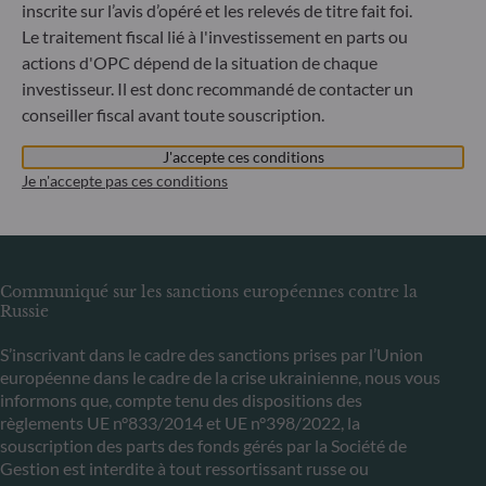
inscrite sur l’avis d’opéré et les relevés de titre fait foi.
ODDO BHF Asset Management LUX
Le traitement fiscal lié à l'investissement en parts ou
6, rue Gabriel Lippmann
actions d'OPC dépend de la situation de chaque
L-5365 Munsbach
investisseur. Il est donc recommandé de contacter un
Luxembourg
conseiller fiscal avant toute souscription.
+352 45 76 76 245
Enregistré au registre du commerce et des sociétés de
J'accepte ces conditions
Luxembourg sous le numéro B 29891 Agréé et supervisé
Je n'accepte pas ces conditions
par la commission de Surveillance du Secteur Financier
(CSSF)
Communiqué sur les sanctions européennes contre la
Russie
S’inscrivant dans le cadre des sanctions prises par l’Union
européenne dans le cadre de la crise ukrainienne, nous vous
informons que, compte tenu des dispositions des
règlements UE n°833/2014 et UE n°398/2022, la
souscription des parts des fonds gérés par la Société de
Gestion est interdite à tout ressortissant russe ou