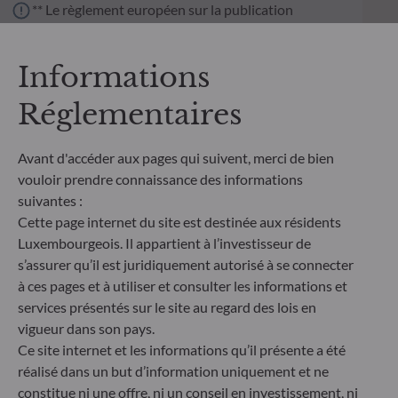
** Le règlement européen sur la publication
d’informations en matière de durabilité dans le
secteur des services financiers (SFDR) est un
ensemble de règles européennes visant à rendre le
Informations
profil de durabilité des fonds transparent, plus
comparable et davantage compréhensible par les
Réglementaires
investisseurs finaux. Article 6 : L'équipe de gestion
ne prend pas en compte les risques de durabilité ou
Avant d'accéder aux pages qui suivent, merci de bien
les effets négatifs des décisions d'investissement
sur les facteurs de durabilité dans le processus de
vouloir prendre connaissance des informations
décision d'investissement. Article 8 : L'équipe de
suivantes :
gestion traite les risques de durabilité en intégrant
Cette page internet du site est destinée aux résidents
des critères ESG (Environnement et/ou Social et/ou
Luxembourgeois. Il appartient à l’investisseur de
Gouvernance) dans son processus de décision
s’assurer qu’il est juridiquement autorisé à se connecter
d'investissement. Article 9 : L'équipe de gestion suit
à ces pages et à utiliser et consulter les informations et
un objectif d'investissement durable strict qui
services présentés sur le site au regard des lois en
contribue de manière significative aux défis de la
transition écologique, et traite les risques de
vigueur dans son pays.
durabilité par le biais de notations fournies par le
Ce site internet et les informations qu’il présente a été
fournisseur externe de données ESG de la société
réalisé dans un but d’information uniquement et ne
de gestion
constitue ni une offre, ni un conseil en investissement, ni