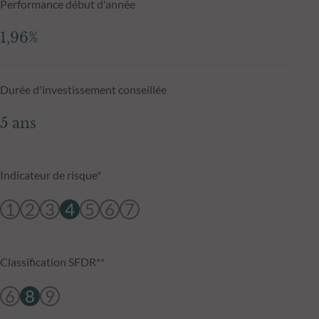
Performance début d'année
1,96%
Durée d'investissement conseillée
5 ans
Indicateur de risque*
1
2
3
4
5
6
7
Classification SFDR**
6
8
9