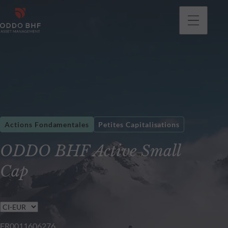
Actions Fondamentales
Petites Capitalisations
ODDO BHF Active Small
Cap
FR0011606276