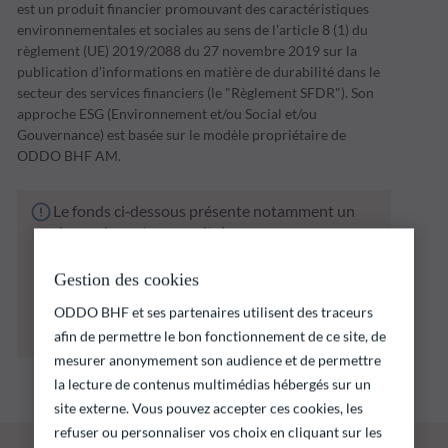
est un produit financier promouvant des caractéristiques
environnementales et sociales au sens de l’article 8 (1) du
règlement (UE) 2019/2088 du 27 novembre 2019 sur la
publication d’informations en matière de durabilité dans le
secteur des services financiers (le "Règlement SFDR"). Son
approche ESG (Environnement et/ou Social et/ou
Gouvernance) est basée sur le modèle propriétaire de
ODDO BHF AM.
Le fonds ci‑dessous présente notamment un
risque de perte en capital.
Il est rappelé que les performances passées ne
préjugent pas des performances futures et ne
Gestion des cookies
sont pas constantes dans le temps.
ODDO BHF et ses partenaires utilisent des traceurs
L’atteinte des objectifs d’investissement ne
peut être garantie.
afin de permettre le bon fonctionnement de ce site, de
mesurer anonymement son audience et de permettre
la lecture de contenus multimédias hébergés sur un
site externe. Vous pouvez accepter ces cookies, les
refuser ou personnaliser vos choix en cliquant sur les