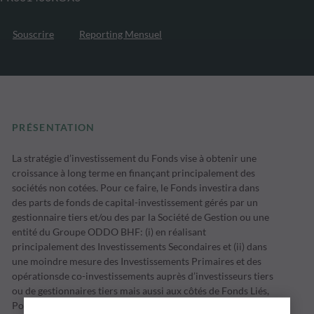
Souscrire
Reporting Mensuel
PRÉSENTATION
La stratégie d’investissement du Fonds vise à obtenir une
croissance à long terme en finançant principalement des
sociétés non cotées. Pour ce faire, le Fonds investira dans
des parts de fonds de capital-investissement gérés par un
gestionnaire tiers et/ou des par la Société de Gestion ou une
entité du Groupe ODDO BHF: (i) en réalisant
principalement des Investissements Secondaires et (ii) dans
une moindre mesure des Investissements Primaires et des
opérationsde co-investissements auprès d’investisseurs tiers
ou de gestionnaires tiers mais aussi aux côtés de Fonds Liés,
Portefeuilles Gérés et Entreprises Liés.