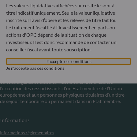
Les valeurs liquidatives affichées sur ce site le sont à
titre indicatif uniquement. Seule la valeur liquidative
Communiqué sur les sanctions européennes contre la
Russie
inscrite sur l’avis d’opéré et les relevés de titre fait foi.
Le traitement fiscal lié à l'investissement en parts ou
S’inscrivant dans le cadre des sanctions prises par l’Union
actions d'OPC dépend de la situation de chaque
européenne dans le cadre de la crise ukrainienne, nous vous
investisseur. Il est donc recommandé de contacter un
informons que, compte tenu des dispositions des
conseiller fiscal avant toute souscription.
règlements UE n°833/2014 et UE n°398/2022, la
souscription des parts des fonds gérés par la Société de
J'accepte ces conditions
Gestion est interdite à tout ressortissant russe ou
Je n'accepte pas ces conditions
biélorusse, à toute personne physique résidant en Russie
ou en Biélorussie ou à toute personne morale, toute entité
ou tout organisme établi en Russie ou en Biélorussie, à
l’exception des ressortissants d’un État membre de l’Union
européenne et aux personnes physiques titulaires d’un titre
de séjour temporaire ou permanent dans un État membre.
Informations
Informations réglementaires