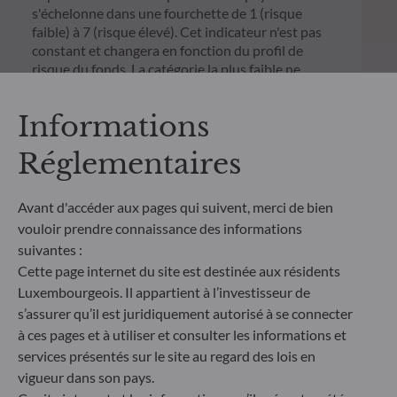
s'échelonne dans une fourchette de 1 (risque
faible) à 7 (risque élevé). Cet indicateur n'est pas
constant et changera en fonction du profil de
risque du fonds. La catégorie la plus faible ne
signifie pas sans risque. Les données historiques,
telles que celles utilisées pour calculer le SRI,
Informations
pourraient ne pas constituer une indication fiable
du profil de risque futur du Fonds. L'atteinte des
Réglementaires
objectifs de gestion en termes de risque ne peut
être garantie.
Avant d'accéder aux pages qui suivent, merci de bien
vouloir prendre connaissance des informations
suivantes :
Cette page internet du site est destinée aux résidents
Luxembourgeois. Il appartient à l’investisseur de
s’assurer qu’il est juridiquement autorisé à se connecter
à ces pages et à utiliser et consulter les informations et
services présentés sur le site au regard des lois en
vigueur dans son pays.