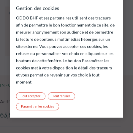
Gestion des cookies
Le fonds ci‑dessous présente notamment un
ODDO BHF et ses partenaires utilisent des traceurs
risque de perte en capital.
afin de permettre le bon fonctionnement de ce site, de
Il est rappelé que les performances passées ne
préjugent pas des performances futures et ne
mesurer anonymement son audience et de permettre
sont pas constantes dans le temps.
la lecture de contenus multimédias hébergés sur un
L’atteinte des objectifs d’investissement ne
site externe. Vous pouvez accepter ces cookies, les
peut être garantie.
refuser ou personnaliser vos choix en cliquant sur les
boutons de cette fenêtre. Le bouton Paramétrer les
cookies met à votre disposition le détail des traceurs
et vous permet de revenir sur vos choix à tout
moment.
INFORMATIONS CLÉS
Tout accepter
Tout refuser
Actif net du fonds au 15.07.2026
Paramétrer les cookies
65,86 M€