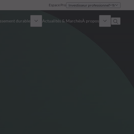
Espace Pro
Investisseur professionnel
fr
issement durable
Actualités & Marchés
À propos
Présentation
Identité
Approche
Gouvernance
Publications
Notre équipe commerciale
Nos bureaux
Nous contacter