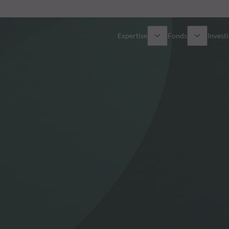
Expertise
Fonds
Invest
Vue d’ensemble
Tous les fonds
Actions
Sélection de fonds
Obligations
Comment souscrire ?
Multi-Actifs
Private Assets