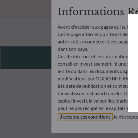
Informations R
Avant d'accéder aux pages qui suivent
Cette page internet du site est destiné
autorisé à se connecter à ces pages et à
dans son pays.
Features
Ce site internet et les informations qu
conseil en investissement, ni une soll
le site ou dans les documents disponibl
modifications par ODDO BHF AM à tout 
à la date de publication et sont suscep
L'investisseur est averti que les Orga
capital investi, la valeur liquidative 
peut ne pas récupérer le capital invest
Avant de souscrire dans un OPC, l’inve
J'accepte ces conditions
Je n'accept
Document d’informations Clés (DIC) et 
ODDO BHF AM ne saurait être tenue po
désinvestissement prise sur la base de