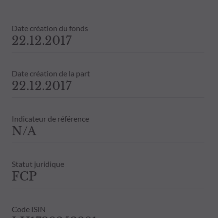
objectifs d’investissement, de son hori
ODDO BHF AM ne saurait également êtr
Date création du fonds
publication ou des informations qu’ell
22.12.2017
Les valeurs liquidatives affichées sur ce
relevés de titre fait foi.
Le traitement fiscal lié à l'investiss
Date création de la part
de contacter un conseiller fiscal avant
22.12.2017
Indicateur de référence
N/A
Statut juridique
FCP
Code ISIN