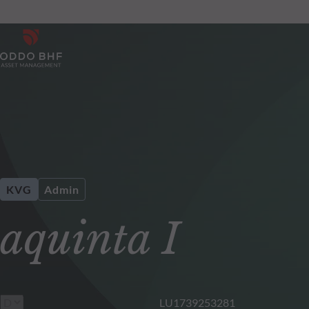
KVG
Admin
aquinta I
LU1739253281