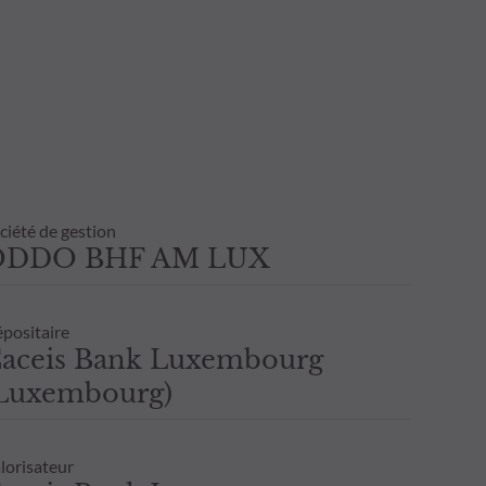
 transaction avant de souscrire.
ultant de l’usage de la présente
inscrite sur l’avis d’opéré et les
nvestisseur. Il est donc recommandé
ciété de gestion
ODDO BHF AM LUX
positaire
aceis Bank Luxembourg
Luxembourg)
lorisateur