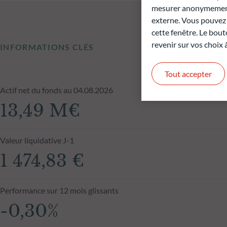
mesurer anonymement 
externe. Vous pouvez a
cette fenêtre. Le bout
revenir sur vos choix
INFORMATIONS CLÉS
Tout accepter
Actif net du fonds au 04.08.2026
13,49 M€
Valeur liquidative J-1
1 474,83 €
Performance sur 12 mois glissants
-0,30%