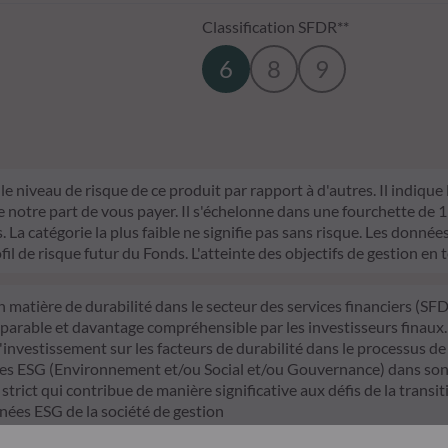
Classification SFDR**
6
8
9
le niveau de risque de ce produit par rapport à d'autres. Il indique
otre part de vous payer. Il s'échelonne dans une fourchette de 1 (ri
La catégorie la plus faible ne signifie pas sans risque. Les données 
fil de risque futur du Fonds. L'atteinte des objectifs de gestion en 
n matière de durabilité dans le secteur des services financiers (S
mparable et davantage compréhensible par les investisseurs finaux.
d'investissement sur les facteurs de durabilité dans le processus de
itères ESG (Environnement et/ou Social et/ou Gouvernance) dans son 
trict qui contribue de manière significative aux défis de la transiti
nnées ESG de la société de gestion