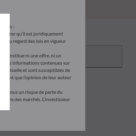
antes :
’assurer qu’il est juridiquement
site au regard des lois en vigueur
Documentation
e constitue ni une offre, ni un
tés. Les informations contenues sur
ontractuelle et sont susceptibles de
ètent que l’opinion de leur auteur
tent tous un risque de perte du
uations des marchés. L’investisseur
doit obligatoirement consulter le
onnaissance des risques encourus.
investissement ou de
 état de cause tenir compte de ses