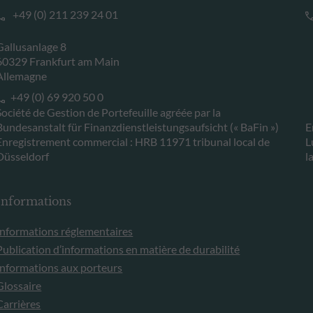
+49 (0) 211 239 24 01
Gallusanlage 8
60329 Frankfurt am Main
Allemagne
+49 (0) 69 920 50 0
Société de Gestion de Portefeuille agréée par la
Bundesanstalt für Finanzdienstleistungsaufsicht (« BaFin »)
E
Enregistrement commercial : HRB 11971 tribunal local de
L
Düsseldorf
l
Informations
Informations réglementaires
Publication d’informations en matière de durabilité
Informations aux porteurs
Glossaire
Carrières