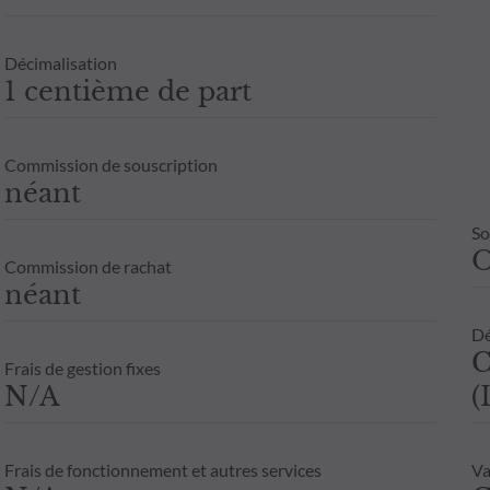
zon de placement et de sa capacité à faire face aux risques liés à la
e tenue pour responsable de tout dommage direct ou indirect rés
Décimalisation
e contient.
1 centième de part
 site le sont à titre indicatif uniquement. Seule la valeur liquidative 
ement en parts ou actions d'OPC dépend de la situation de chaque i
Commission de souscription
 toute souscription.
néant
So
Commission de rachat
néant
Dé
C
Frais de gestion fixes
N/A
(
Frais de fonctionnement et autres services
Va