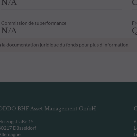
N/A
C
Commission de superformance
Fr
N/A
Q
 à la documentation juridique du fonds pour plus d’information.
ODDO BHF Asset Management GmbH
O
Herzogstraße 15
6
40217 Düsseldorf
L
Allemagne
L