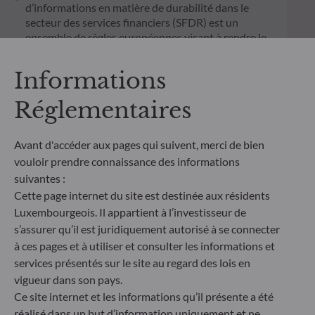
d’informations en matière de durabilité dans le
secteur des services financiers (SFDR) est un
ensemble de règles européennes visant à rendre le
profil de durabilité des fonds transparent, plus
comparable et davantage compréhensible par les
Informations
investisseurs finaux. Article 6 : L'équipe de gestion
ne prend pas en compte les risques de durabilité ou
Réglementaires
les effets négatifs des décisions d'investissement
sur les facteurs de durabilité dans le processus de
décision d'investissement. Article 8 : L'équipe de
Avant d'accéder aux pages qui suivent, merci de bien
gestion traite les risques de durabilité en intégrant
vouloir prendre connaissance des informations
des critères ESG (Environnement et/ou Social et/ou
suivantes :
Gouvernance) dans son processus de décision
Cette page internet du site est destinée aux résidents
d'investissement. Article 9 : L'équipe de gestion suit
Luxembourgeois. Il appartient à l’investisseur de
un objectif d'investissement durable strict qui
s’assurer qu’il est juridiquement autorisé à se connecter
contribue de manière significative aux défis de la
transition écologique, et traite les risques de
à ces pages et à utiliser et consulter les informations et
durabilité par le biais de notations fournies par le
services présentés sur le site au regard des lois en
fournisseur externe de données ESG de la société
vigueur dans son pays.
de gestion
Ce site internet et les informations qu’il présente a été
réalisé dans un but d’information uniquement et ne