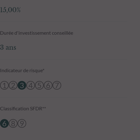
15,00%
Durée d'investissement conseillée
3 ans
Indicateur de risque*
1
2
3
4
5
6
7
Classification SFDR**
6
8
9