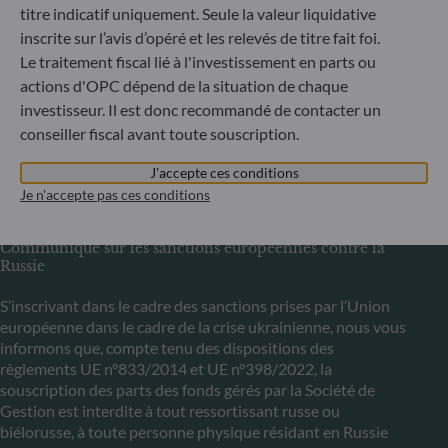
titre indicatif uniquement. Seule la valeur liquidative
6, rue Gabriel Lippmann
inscrite sur l’avis d’opéré et les relevés de titre fait foi.
L-5365 Munsbach
Le traitement fiscal lié à l'investissement en parts ou
Luxembourg
actions d'OPC dépend de la situation de chaque
+352 45 76 76 245
investisseur. Il est donc recommandé de contacter un
Enregistré au registre du commerce et des sociétés de
conseiller fiscal avant toute souscription.
Luxembourg sous le numéro B 29891 Agréé et supervisé
par la commission de Surveillance du Secteur Financier
J'accepte ces conditions
(CSSF)
Je n'accepte pas ces conditions
Communiqué sur les sanctions européennes contre la
Russie
S’inscrivant dans le cadre des sanctions prises par l’Union
européenne dans le cadre de la crise ukrainienne, nous vous
informons que, compte tenu des dispositions des
règlements UE n°833/2014 et UE n°398/2022, la
souscription des parts des fonds gérés par la Société de
Gestion est interdite à tout ressortissant russe ou
biélorusse, à toute personne physique résidant en Russie