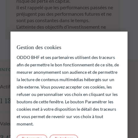
risque de perte en capital.
Il est rappelé que les performances passées ne
préjugent pas des performances futures et ne
sont pas constantes dans le temps.
L’atteinte des objectifs d’investissement ne
peut être garantie.
Gestion des cookies
ODDO BHF et ses partenaires utilisent des traceurs
afin de permettre le bon fonctionnement de ce site, de
INFORMATIONS CLÉS
mesurer anonymement son audience et de permettre
la lecture de contenus multimédias hébergés sur un
Actif net du fonds au 05.08.2026
site externe. Vous pouvez accepter ces cookies, les
refuser ou personnaliser vos choix en cliquant sur les
1 136,47 M€
boutons de cette fenêtre. Le bouton Paramétrer les
cookies met à votre disposition le détail des traceurs
et vous permet de revenir sur vos choix à tout
Valeur liquidative au 05.08.2026
moment.