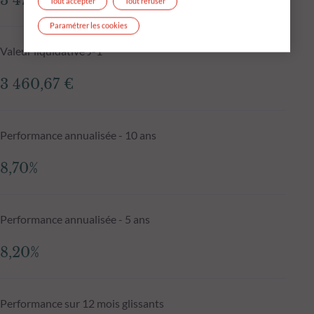
3 477,73 €
Tout accepter
Tout refuser
Paramétrer les cookies
Valeur liquidative J-1
3 460,67 €
Performance annualisée - 10 ans
8,70%
Performance annualisée - 5 ans
8,20%
Performance sur 12 mois glissants