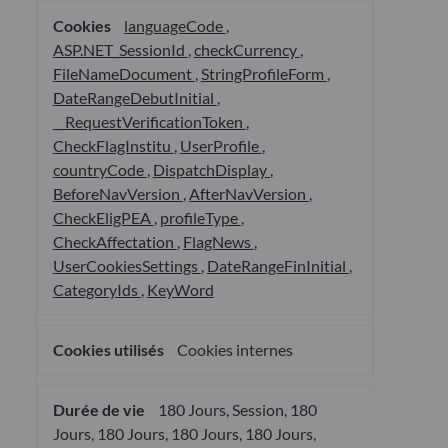
languageCode
,
ASP.NET_SessionId
,
checkCurrency
,
FileNameDocument
,
StringProfileForm
,
DateRangeDebutInitial
,
__RequestVerificationToken
,
CheckFlagInstitu
,
UserProfile
,
countryCode
,
DispatchDisplay
,
BeforeNavVersion
,
AfterNavVersion
,
CheckEligPEA
,
profileType
,
CheckAffectation
,
FlagNews
,
UserCookiesSettings
,
DateRangeFinInitial
,
CategoryIds
,
KeyWord
Cookies internes
180 Jours, Session, 180
Jours, 180 Jours, 180 Jours, 180 Jours,