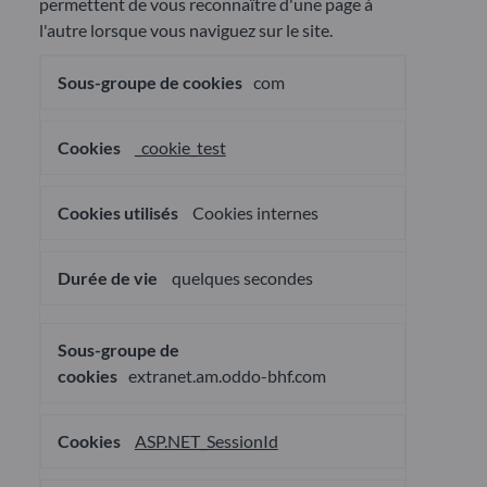
permettent de vous reconnaître d'une page à
l'autre lorsque vous naviguez sur le site.
Cookies
com
nécessaires
au
fonctionnement
du
_cookie_test
site
Cookies internes
quelques secondes
extranet.am.oddo-bhf.com
ASP.NET_SessionId