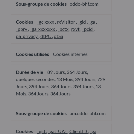
oddo-bhf.com
_gclxxxx
,
rxVisitor
,
_gid
,
_ga
,
_pprv
,
_ga_xxxxxxx
,
_pctx
,
rxvt
,
_pcid
,
pa_privacy
,
dtPC
,
dtSa
Cookies internes
89 Jours, 364 Jours,
quelques secondes, 13 Mois, 394 Jours, 729
Jours, 394 Jours, 364 Jours, 394 Jours, 13
Mois, 364 Jours, 364 Jours
am.oddo-bhf.com
_gid
,
_gat_UA-
,
ClientID
,
_ga