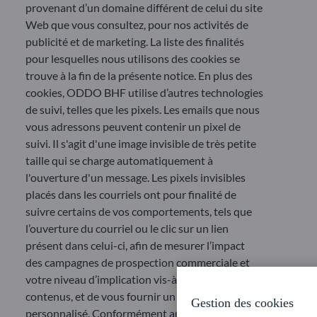
provenant d’un domaine différent de celui du site
Web que vous consultez, pour nos activités de
publicité et de marketing. La liste des finalités
pour lesquelles nous utilisons des cookies se
trouve à la fin de la présente notice. En plus des
cookies, ODDO BHF utilise d’autres technologies
de suivi, telles que les pixels. Les emails que nous
vous adressons peuvent contenir un pixel de
suivi. Il s'agit d'une image invisible de très petite
taille qui se charge automatiquement à
l'ouverture d'un message. Les pixels invisibles
placés dans les courriels ont pour finalité de
suivre certains de vos comportements, tels que
l’ouverture du courriel ou le clic sur un lien
présent dans celui-ci, afin de mesurer l’impact
des campagnes de prospection commerciale et
votre niveau d’implication vis-à-vis de leurs
contenus, et de vous fournir un contenu
Gestion des cookies
personnalisé. Conformément aux lignes