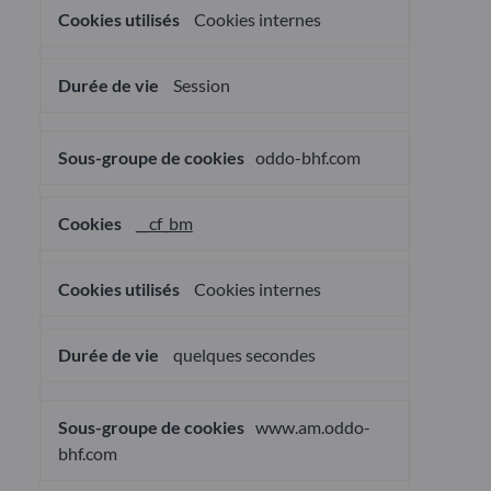
Cookies internes
Session
oddo-bhf.com
__cf_bm
Cookies internes
quelques secondes
www.am.oddo-
bhf.com