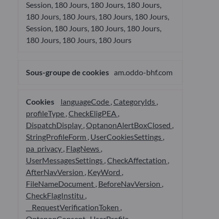
Session, 180 Jours, 180 Jours, 180 Jours,
180 Jours, 180 Jours, 180 Jours, 180 Jours,
Session, 180 Jours, 180 Jours, 180 Jours,
180 Jours, 180 Jours, 180 Jours
am.oddo-bhf.com
languageCode
,
CategoryIds
,
profileType
,
CheckEligPEA
,
DispatchDisplay
,
OptanonAlertBoxClosed
,
StringProfileForm
,
UserCookiesSettings
,
pa_privacy
,
FlagNews
,
UserMessagesSettings
,
CheckAffectation
,
AfterNavVersion
,
KeyWord
,
FileNameDocument
,
BeforeNavVersion
,
CheckFlagInstitu
,
__RequestVerificationToken
,
OptanonConsent
,
UserProfile
,