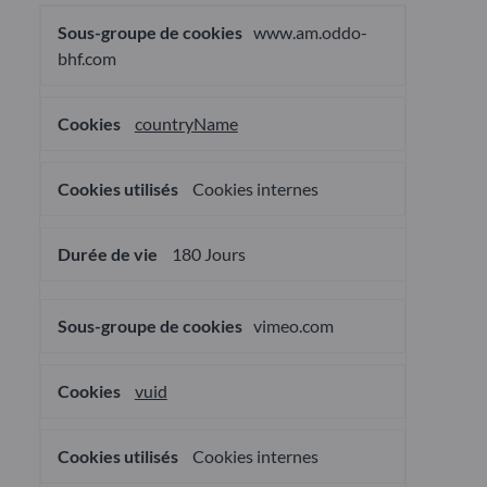
Cookies
www.am.oddo-
pour
une
bhf.com
publicité
ciblée
countryName
Cookies internes
180 Jours
vimeo.com
vuid
Cookies internes