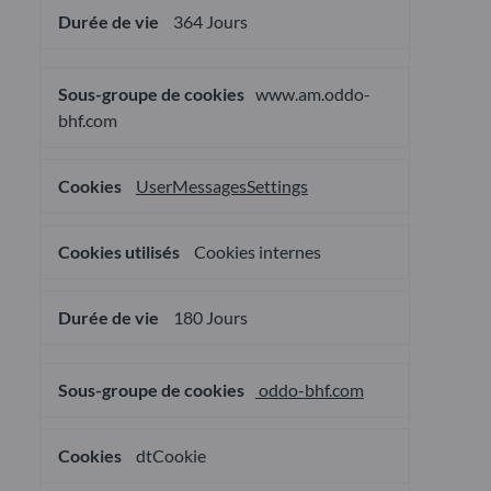
364 Jours
www.am.oddo-
bhf.com
UserMessagesSettings
Cookies internes
180 Jours
oddo-bhf.com
dtCookie