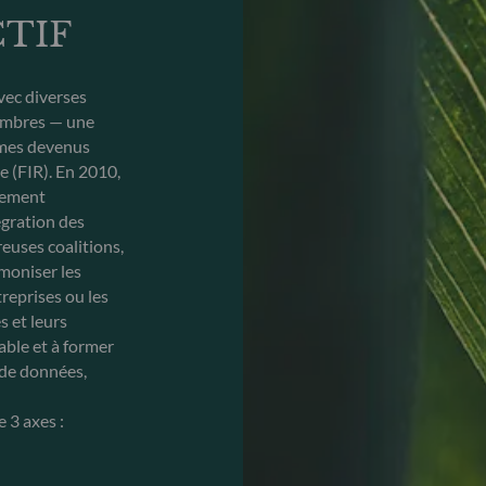
TIF
vec diverses
embres — une
mmes devenus
 (FIR). En 2010,
ssement
égration des
euses coalitions,
rmoniser les
treprises ou les
s et leurs
able et à former
é de données,
e 3 axes :