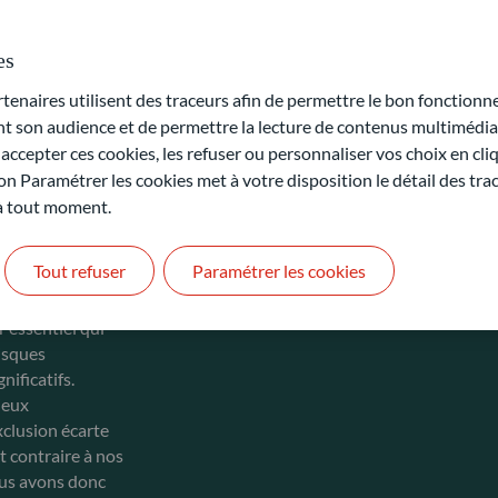
es
naires utilisent des traceurs afin de permettre le bon fonctionne
son audience et de permettre la lecture de contenus multimédias
ccepter ces cookies, les refuser ou personnaliser vos choix en cli
on Paramétrer les cookies met à votre disposition le détail des tr
 à tout moment.
es convaincus
re clair de
Tout refuser
Paramétrer les cookies
de nos
nvironnement à
r essentiel qui
risques
ificatifs.
jeux
xclusion écarte
 contraire à nos
ous avons donc