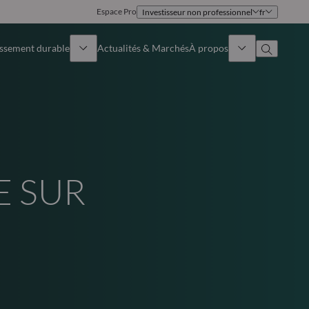
Espace Pro
Investisseur non professionnel
fr
issement durable
Actualités & Marchés
À propos
Présentation
Identité
Approche
Gouvernance
E SUR
Publications
Notre équipe commerciale
Nos bureaux
Nous contacter