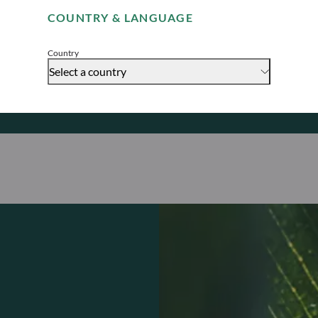
Cette approche de
COUNTRY & LANGUAGE
ratings ESG, de 
Accept
externe.
Country
Select a country