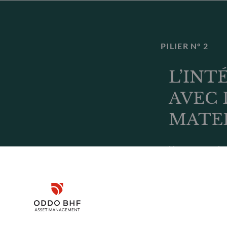
PILIER N° 2
L’INT
AVEC 
MATE
Nous avons mis e
sur le principe d
d’investissements
correspond à l’év
Disclaimer
négatifs des entr
opportunités lié
face.
Remember me for 30 days