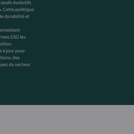
seuils évolutifs
. Cette politique
e durabilité et
permettent
ormes ESG les
sition.
e à jour pour
ations, des
ques du secteur.