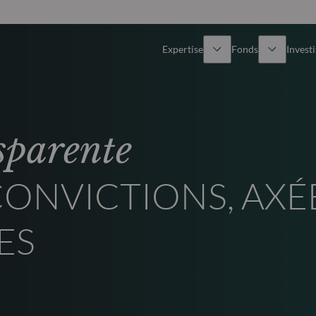
Expertise
Fonds
Invest
Vue d’ensemble
Tous les fonds
sparente
Actions
Sélection de fonds
CONVICTIONS, AXÉ
Obligations
Comment souscrire ?
Multi-Actifs
ES
Private Assets