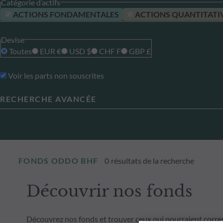
Catégorie d’actifs
ACTIONS FONDAMENTALES
ACTIONS QUANTITATI
Devise
Toutes
EUR €
USD $
CHF F
GBP £
Voir les parts non souscrites
RECHERCHE AVANCÉE
FONDS ODDO BHF
0
résultats de la recherche
Découvrir nos fonds
Découvrez nos fonds et trouver ceux qui pourraient corre