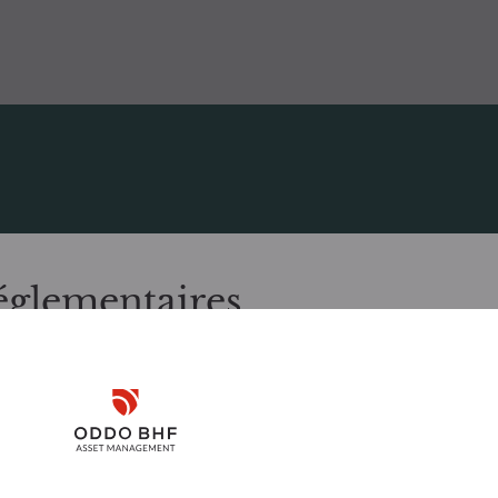
ine
églementaires
, merci de bien vouloir prendre connaissance des informations suiv
mmencer votre
e aux résidents Luxembourgeois. Il appartient à l’investisseur de s
Disclaimer
 utiliser et consulter les informations et services présentés sur le 
’il présente a été réalisé dans un but d’information uniquement et n
Remember me for 30 days
icitation en vue de la souscription des produits ou services présen