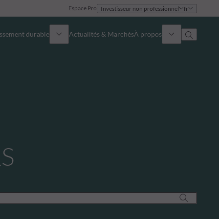
Espace Pro
Investisseur non professionnel
fr
issement durable
Actualités & Marchés
À propos
Présentation
Identité
Approche
Gouvernance
Publications
Notre équipe commerciale
RS
Nos bureaux
Nous contacter