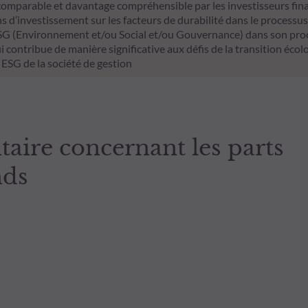
s comparable et davantage compréhensible par les investisseurs fina
ons d’investissement sur les facteurs de durabilité dans le processus
s ESG (Environnement et/ou Social et/ou Gouvernance) dans son proce
 contribue de manière significative aux défis de la transition écolog
 ESG de la société de gestion
ire concernant les parts
nds
Rapport
Rapport
IC
Prospectus
Annexe SFDR
Annuel
Semestrie