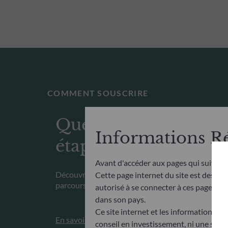
COMMENT SOUSCRIRE
Quelle est la procha
Informations R
étape ?
Avant d'accéder aux pages qui suivent
Découvrez avec nous les étapes à suivre pour co
Cette page internet du site est destiné
parcours d’investissement selon votre profil
autorisé à se connecter à ces pages et à
dans son pays.
Ce site internet et les informations qu
En savoir plus
conseil en investissement, ni une soll