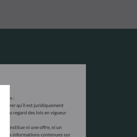
antes :
’assurer qu’il est juridiquement
site au regard des lois en vigueur
e constitue ni une offre, ni un
tés. Les informations contenues sur