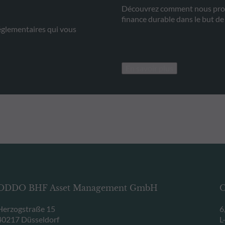
Découvrez comment nous prom
finance durable dans le but d
églementaires qui vous
En savoir plus
ODDO BHF Asset Management GmbH
O
Herzogstraße 15
6
40217 Düsseldorf
L