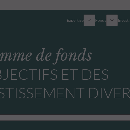
Expertise
Fonds
Invest
Vue d’ensemble
Tous les fonds
amme de fonds
Actions
Sélection de fonds
JECTIFS ET DES
Obligations
Comment souscrire ?
STISSEMENT DIVE
Multi-Actifs
Private Assets