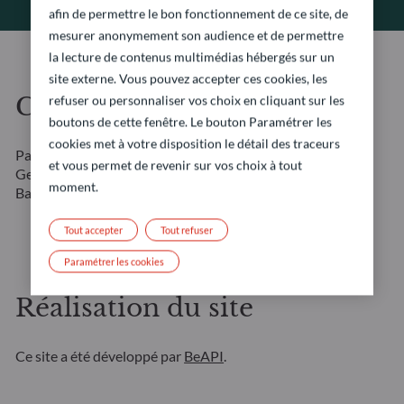
afin de permettre le bon fonctionnement de ce site, de
mesurer anonymement son audience et de permettre
la lecture de contenus multimédias hébergés sur un
site externe. Vous pouvez accepter ces cookies, les
Crédits photographiques
refuser ou personnaliser vos choix en cliquant sur les
boutons de cette fenêtre. Le bouton Paramétrer les
cookies met à votre disposition le détail des traceurs
Page d’accueil : Amygdala Imagery / Collection E+ /
et vous permet de revenir sur vos choix à tout
Getty Images
Portraits collaborateurs : Marcella
moment.
Barbieri
Tout accepter
Tout refuser
Paramétrer les cookies
Réalisation du site
Ce site a été développé par
BeAPI
.