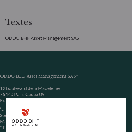
Textes
ODDO BHF Asset Management SAS
ODDO BHF Asset Management SAS*
12 boulevard de la Madeleine
75440 Paris Cedex 09
France
+33 1 44 51 80 28
Société de Gestion de Portefeuille agréée par l’Autorité des
Marchés Financiers sous le numéro GP99011
* Entité responsable du site internet