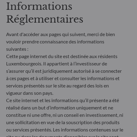
gestion traite les risques de durabilité en intégrant
Informations
des critères ESG (Environnement et/ou Social et/ou
Gouvernance) dans son processus de décision
Réglementaires
d'investissement. Article 9 : L'équipe de gestion suit
un objectif d'investissement durable strict qui
contribue de manière significative aux défis de la
Avant d'accéder aux pages qui suivent, merci de bien
transition écologique, et traite les risques de
vouloir prendre connaissance des informations
durabilité par le biais de notations fournies par le
suivantes :
fournisseur externe de données ESG de la société
Cette page internet du site est destinée aux résidents
de gestion
Luxembourgeois. Il appartient à l’investisseur de
s’assurer qu’il est juridiquement autorisé à se connecter
à ces pages et à utiliser et consulter les informations et
services présentés sur le site au regard des lois en
vigueur dans son pays.
Ce site internet et les informations qu’il présente a été
réalisé dans un but d’information uniquement et ne
constitue ni une offre, ni un conseil en investissement, ni
une sollicitation en vue de la souscription des produits
ou services présentés. Les informations contenues sur le
site ou dans les documents disponibles sur le site sont