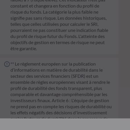
constant et changera en fonction du profil de
risque du fonds. La catégorie la plus faible ne
signifie pas sans risque. Les données historiques,
telles que celles utilisées pour calculer le SRI,
pourraient ne pas constituer une indication fiable
du profil de risque futur du Fonds. L'atteinte des
objectifs de gestion en termes de risque ne peut
être garantie.
** Le règlement européen sur la publication
d’informations en matière de durabilité dans le
secteur des services financiers (SFDR) est un
ensemble de règles européennes visant à rendre le
profil de durabilité des fonds transparent, plus
comparable et davantage compréhensible par les
investisseurs finaux. Article 6 : L'équipe de gestion
ne prend pas en compte les risques de durabilité ou
les effets négatifs des décisions d'investissement
sur les facteurs de durabilité dans le processus de
décision d'investissement. Article 8 : L'équipe de