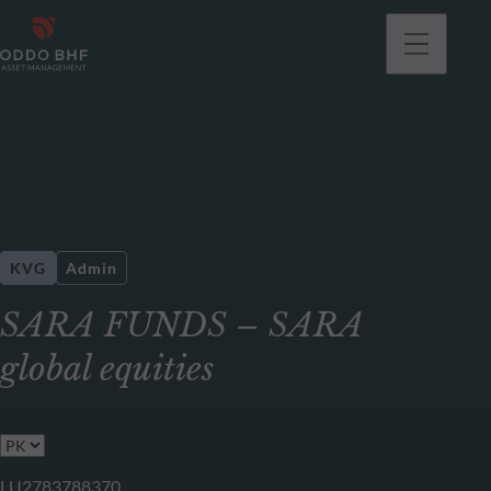
KVG
Admin
SARA FUNDS – SARA
global equities
LU2783788370