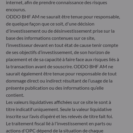
Gallusanlage 8
internet, afin de prendre connaissance des risques
60329 Frankfurt am Main
encourus.
Allemagne
ODDO BHF AM ne saurait être tenue pour responsable,
+49 (0) 69 920 50 0
de quelque façon que ce soit, d'une décision
Société de Gestion de Portefeuille agréée par la
d'investissement ou de désinvestissement prise sur la
Bundesanstalt für Finanzdienstleistungsaufsicht (« BaFin »)
base des informations contenues sur ce site,
Enregistrement commercial : HRB 11971 tribunal local de
l’investisseur devant en tout état de cause tenir compte
Düsseldorf
de ses objectifs d’investissement, de son horizon de
placement et de sa capacité à faire face aux risques liés à
ODDO BHF Asset Management LUX
la transaction avant de souscrire. ODDO BHF AM ne
saurait également être tenue pour responsable de tout
6, rue Gabriel Lippmann
dommage direct ou indirect résultant de l’usage de la
L-5365 Munsbach
présente publication ou des informations qu’elle
Luxembourg
contient.
+352 45 76 76 245
Les valeurs liquidatives affichées sur ce site le sont à
Enregistré au registre du commerce et des sociétés de
titre indicatif uniquement. Seule la valeur liquidative
Luxembourg sous le numéro B 29891 Agréé et supervisé
inscrite sur l’avis d’opéré et les relevés de titre fait foi.
par la commission de Surveillance du Secteur Financier
(CSSF)
Le traitement fiscal lié à l'investissement en parts ou
actions d'OPC dépend de la situation de chaque