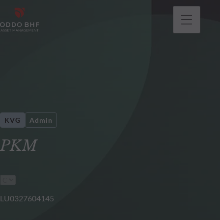
KVG
Admin
PKM
LU0327604145