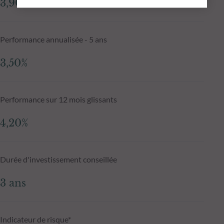
3,90%
Performance annualisée - 5 ans
3,50%
Performance sur 12 mois glissants
4,20%
Durée d'investissement conseillée
3 ans
Indicateur de risque*