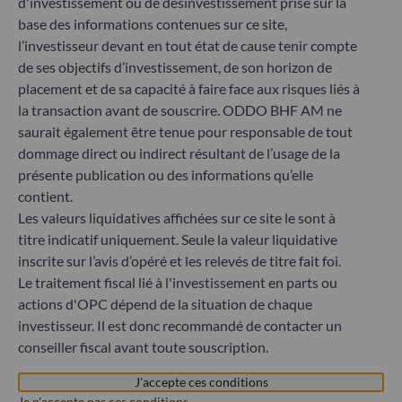
d'investissement ou de désinvestissement prise sur la
60329 Frankfurt am Main
base des informations contenues sur ce site,
Allemagne
l’investisseur devant en tout état de cause tenir compte
+49 (0) 69 920 50 0
de ses objectifs d’investissement, de son horizon de
Société de Gestion de Portefeuille agréée par la
Bundesanstalt für Finanzdienstleistungsaufsicht (« BaFin »)
placement et de sa capacité à faire face aux risques liés à
Enregistrement commercial : HRB 11971 tribunal local de
la transaction avant de souscrire. ODDO BHF AM ne
Düsseldorf
saurait également être tenue pour responsable de tout
dommage direct ou indirect résultant de l’usage de la
présente publication ou des informations qu’elle
ODDO BHF Asset Management LUX
contient.
Les valeurs liquidatives affichées sur ce site le sont à
6, rue Gabriel Lippmann
L-5365 Munsbach
titre indicatif uniquement. Seule la valeur liquidative
Luxembourg
inscrite sur l’avis d’opéré et les relevés de titre fait foi.
Le traitement fiscal lié à l'investissement en parts ou
+352 45 76 76 245
Enregistré au registre du commerce et des sociétés de
actions d'OPC dépend de la situation de chaque
Luxembourg sous le numéro B 29891 Agréé et supervisé
investisseur. Il est donc recommandé de contacter un
par la commission de Surveillance du Secteur Financier
conseiller fiscal avant toute souscription.
(CSSF)
J'accepte ces conditions
Je n'accepte pas ces conditions