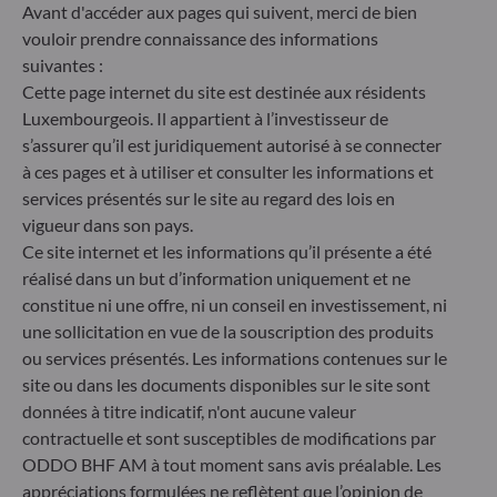
des critères ESG (Environnement et/ou Social et/ou
Avant d'accéder aux pages qui suivent, merci de bien
Gouvernance) dans son processus de décision
vouloir prendre connaissance des informations
d'investissement. Article 9 : L'équipe de gestion suit
suivantes :
un objectif d'investissement durable strict qui
Cette page internet du site est destinée aux résidents
contribue de manière significative aux défis de la
Luxembourgeois. Il appartient à l’investisseur de
transition écologique, et traite les risques de
s’assurer qu’il est juridiquement autorisé à se connecter
durabilité par le biais de notations fournies par le
à ces pages et à utiliser et consulter les informations et
fournisseur externe de données ESG de la société
de gestion
services présentés sur le site au regard des lois en
vigueur dans son pays.
Ce site internet et les informations qu’il présente a été
réalisé dans un but d’information uniquement et ne
constitue ni une offre, ni un conseil en investissement, ni
une sollicitation en vue de la souscription des produits
ou services présentés. Les informations contenues sur le
site ou dans les documents disponibles sur le site sont
données à titre indicatif, n'ont aucune valeur
contractuelle et sont susceptibles de modifications par
ODDO BHF AM à tout moment sans avis préalable. Les
appréciations formulées ne reflètent que l’opinion de