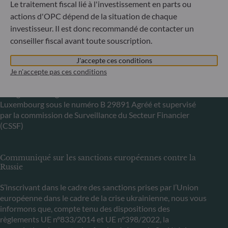
Le traitement fiscal lié à l'investissement en parts ou
actions d'OPC dépend de la situation de chaque
ODDO BHF Asset Management LUX
investisseur. Il est donc recommandé de contacter un
conseiller fiscal avant toute souscription.
6, rue Gabriel Lippmann
L-5365 Munsbach
J'accepte ces conditions
Luxembourg
Je n'accepte pas ces conditions
+352 45 76 76 245
Enregistré au registre du commerce et des sociétés de
Luxembourg sous le numéro B 29891 Agréé et supervisé
par la commission de Surveillance du Secteur Financier
(CSSF)
Communiqué sur les sanctions européennes contre la
Russie
S’inscrivant dans le cadre des sanctions prises par l’Union
européenne dans le cadre de la crise ukrainienne, nous vous
informons que, compte tenu des dispositions des
règlements UE n°833/2014 et UE n°398/2022, la