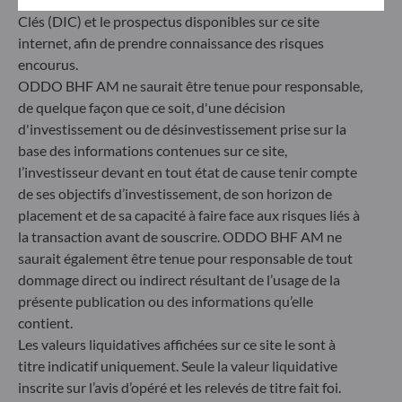
Société de Gestion de Portefeuille agréée par l’Autorité des
Clés (DIC) et le prospectus disponibles sur ce site
Marchés Financiers sous le numéro GP99011
internet, afin de prendre connaissance des risques
* Entité responsable du site internet
encourus.
ODDO BHF AM ne saurait être tenue pour responsable,
de quelque façon que ce soit, d'une décision
ODDO BHF Asset Management GmbH
d'investissement ou de désinvestissement prise sur la
Herzogstraße 15
base des informations contenues sur ce site,
40217 Düsseldorf
l’investisseur devant en tout état de cause tenir compte
Allemagne
de ses objectifs d’investissement, de son horizon de
+49 (0) 211 239 24 01
placement et de sa capacité à faire face aux risques liés à
la transaction avant de souscrire. ODDO BHF AM ne
Gallusanlage 8
saurait également être tenue pour responsable de tout
60329 Frankfurt am Main
dommage direct ou indirect résultant de l’usage de la
Allemagne
présente publication ou des informations qu’elle
+49 (0) 69 920 50 0
contient.
Société de Gestion de Portefeuille agréée par la
Les valeurs liquidatives affichées sur ce site le sont à
Bundesanstalt für Finanzdienstleistungsaufsicht (« BaFin »)
titre indicatif uniquement. Seule la valeur liquidative
Enregistrement commercial : HRB 11971 tribunal local de
inscrite sur l’avis d’opéré et les relevés de titre fait foi.
Düsseldorf