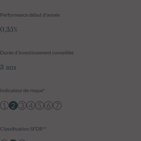
Performance début d'année
0,35%
Durée d'investissement conseillée
3 ans
Indicateur de risque*
1
2
3
4
5
6
7
Classification SFDR**