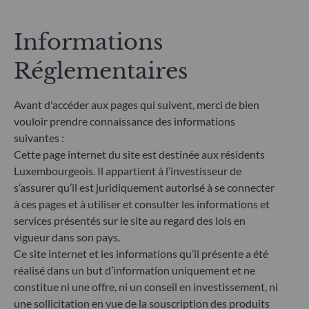
Informations
** Le règlement européen sur la publication
d’informations en matière de durabilité dans le
Réglementaires
secteur des services financiers (SFDR) est un
ensemble de règles européennes visant à rendre le
profil de durabilité des fonds transparent, plus
Avant d'accéder aux pages qui suivent, merci de bien
comparable et davantage compréhensible par les
vouloir prendre connaissance des informations
investisseurs finaux. Article 6 : L'équipe de gestion
ne prend pas en compte les risques de durabilité ou
suivantes :
les effets négatifs des décisions d'investissement
Cette page internet du site est destinée aux résidents
sur les facteurs de durabilité dans le processus de
Luxembourgeois. Il appartient à l’investisseur de
décision d'investissement. Article 8 : L'équipe de
s’assurer qu’il est juridiquement autorisé à se connecter
gestion traite les risques de durabilité en intégrant
à ces pages et à utiliser et consulter les informations et
des critères ESG (Environnement et/ou Social et/ou
services présentés sur le site au regard des lois en
Gouvernance) dans son processus de décision
vigueur dans son pays.
d'investissement. Article 9 : L'équipe de gestion suit
un objectif d'investissement durable strict qui
Ce site internet et les informations qu’il présente a été
contribue de manière significative aux défis de la
réalisé dans un but d’information uniquement et ne
transition écologique, et traite les risques de
constitue ni une offre, ni un conseil en investissement, ni
durabilité par le biais de notations fournies par le
une sollicitation en vue de la souscription des produits