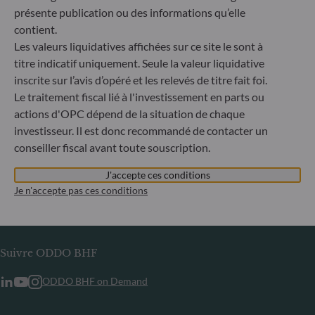
ou tout organisme établi en Russie ou en Biélorussie, à
présente publication ou des informations qu’elle
l’exception des ressortissants d’un État membre de l’Union
contient.
européenne et aux personnes physiques titulaires d’un titre
Les valeurs liquidatives affichées sur ce site le sont à
de séjour temporaire ou permanent dans un État membre.
titre indicatif uniquement. Seule la valeur liquidative
inscrite sur l’avis d’opéré et les relevés de titre fait foi.
Informations
Le traitement fiscal lié à l'investissement en parts ou
actions d'OPC dépend de la situation de chaque
Informations réglementaires
investisseur. Il est donc recommandé de contacter un
Publication d’informations en matière de durabilité
conseiller fiscal avant toute souscription.
Informations aux porteurs
Glossaire
J'accepte ces conditions
Je n'accepte pas ces conditions
Carrières
Contact
Suivre ODDO BHF
ODDO BHF on Demand