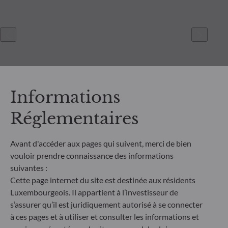
Informations
Réglementaires
ODDO BHF Asset Management SAS*
Avant d'accéder aux pages qui suivent, merci de bien
12 boulevard de la Madeleine
vouloir prendre connaissance des informations
75440 Paris Cedex 09
suivantes :
France
Cette page internet du site est destinée aux résidents
+33 1 44 51 80 28
Luxembourgeois. Il appartient à l’investisseur de
Société de Gestion de Portefeuille agréée par l’Autorité des
s’assurer qu’il est juridiquement autorisé à se connecter
Marchés Financiers sous le numéro GP99011
à ces pages et à utiliser et consulter les informations et
* Entité responsable du site internet