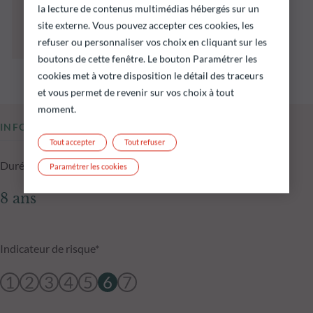
préjugent pas des performances futures et ne
la lecture de contenus multimédias hébergés sur un
sont pas constantes dans le temps.
site externe. Vous pouvez accepter ces cookies, les
L’atteinte des objectifs d’investissement ne
refuser ou personnaliser vos choix en cliquant sur les
peut être garantie.
boutons de cette fenêtre. Le bouton Paramétrer les
cookies met à votre disposition le détail des traceurs
et vous permet de revenir sur vos choix à tout
moment.
INFORMATIONS CLÉS
Tout accepter
Tout refuser
Durée d'investissement conseillée
Paramétrer les cookies
8 ans
Indicateur de risque*
1
2
3
4
5
6
7