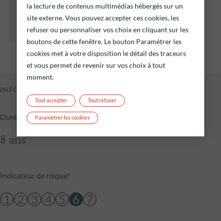
préjugent pas des performances futures et ne
la lecture de contenus multimédias hébergés sur un
sont pas constantes dans le temps.
site externe. Vous pouvez accepter ces cookies, les
L’atteinte des objectifs d’investissement ne
refuser ou personnaliser vos choix en cliquant sur les
peut être garantie.
boutons de cette fenêtre. Le bouton Paramétrer les
cookies met à votre disposition le détail des traceurs
et vous permet de revenir sur vos choix à tout
moment.
INFORMATIONS CLÉS
Tout accepter
Tout refuser
Durée d'investissement conseillée
Paramétrer les cookies
8 ans
Indicateur de risque*
1
2
3
4
5
6
7