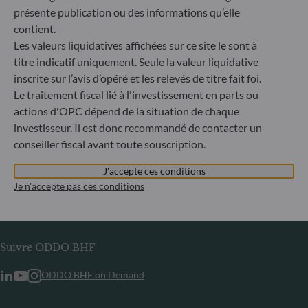
ou tout organisme établi en Russie ou en Biélorussie, à
présente publication ou des informations qu’elle
l’exception des ressortissants d’un État membre de l’Union
contient.
européenne et aux personnes physiques titulaires d’un titre
Les valeurs liquidatives affichées sur ce site le sont à
de séjour temporaire ou permanent dans un État membre.
titre indicatif uniquement. Seule la valeur liquidative
inscrite sur l’avis d’opéré et les relevés de titre fait foi.
Informations
Le traitement fiscal lié à l'investissement en parts ou
actions d'OPC dépend de la situation de chaque
Informations réglementaires
investisseur. Il est donc recommandé de contacter un
Publication d’informations en matière de durabilité
conseiller fiscal avant toute souscription.
Informations aux porteurs
Glossaire
J'accepte ces conditions
Je n'accepte pas ces conditions
Carrières
Contact
Suivre ODDO BHF
ODDO BHF on Demand