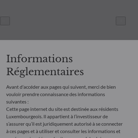
Informations
Réglementaires
ODDO BHF Asset Management SAS*
Avant d'accéder aux pages qui suivent, merci de bien
12 boulevard de la Madeleine
vouloir prendre connaissance des informations
75440 Paris Cedex 09
suivantes :
France
Cette page internet du site est destinée aux résidents
+33 1 44 51 80 28
Luxembourgeois. Il appartient à l’investisseur de
Société de Gestion de Portefeuille agréée par l’Autorité des
s’assurer qu’il est juridiquement autorisé à se connecter
Marchés Financiers sous le numéro GP99011
à ces pages et à utiliser et consulter les informations et
* Entité responsable du site internet