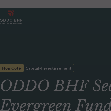
Non Coté
Capital-Investissement
ODDO BHF Sec
Evergreen Fun