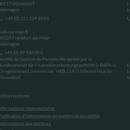
40217 Düsseldorf
L
Allemagne
L
+49 (0) 211 239 24 01
Gallusanlage 8
60329 Frankfurt am Main
Allemagne
+49 (0) 69 920 50 0
Société de Gestion de Portefeuille agréée par la
Bundesanstalt für Finanzdienstleistungsaufsicht (« BaFin »)
E
Enregistrement commercial : HRB 11971 tribunal local de
L
Düsseldorf
l
Informations
Informations réglementaires
Publication d’informations en matière de durabilité
Informations aux porteurs