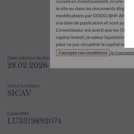
conseil en investissement, ni une soll
le site ou dans les documents disponibl
modifications par ODDO BHF AM à tout 
à la date de publication et sont suscep
L'investisseur est averti que les Orga
capital investi, la valeur liquidative 
peut ne pas récupérer le capital invest
Avant de souscrire dans un OPC, l’inve
J'accepte ces conditions
Je n'accept
Date création du fonds
Document d’informations Clés (DIC) et 
28.02.2026
ODDO BHF AM ne saurait être tenue po
désinvestissement prise sur la base de
objectifs d’investissement, de son hori
Statut juridique
ODDO BHF AM ne saurait également êtr
SICAV
publication ou des informations qu’ell
Les valeurs liquidatives affichées sur ce
relevés de titre fait foi.
Code ISIN
Le traitement fiscal lié à l'investiss
LU3319892074
de contacter un conseiller fiscal avant