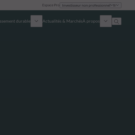
Espace Pro
Investisseur non professionnel
fr
issement durable
Actualités & Marchés
À propos
Présentation
Identité
Approche
Gouvernance
Publications
Notre équipe commerciale
Nos bureaux
Nous contacter