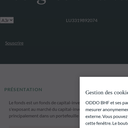
LU3319892074
Souscrire
PRÉSENTATION
Gestion des cooki
ODDO BHF et ses parte
Le fonds est un fonds de capital-investissement dont l'object
s'exposant au marché du capital-investissement et de maximise
mesurer anonymement 
principalement dans un portefeuille diversifié de fonds d'inv
externe. Vous pouvez a
cette fenêtre. Le bout