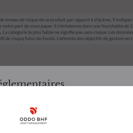
le niveau de risque de ce produit par rapport à d'autres. Il indique
otre part de vous payer. Il s'échelonne dans une fourchette de 1 (ri
La catégorie la plus faible ne signifie pas sans risque. Les données 
fil de risque futur du Fonds. L'atteinte des objectifs de gestion en 
églementaires
, merci de bien vouloir prendre connaissance des informations suiv
Risques
Équipe
e aux résidents Luxembourgeois. Il appartient à l’investisseur de s
Disclaimer
 utiliser et consulter les informations et services présentés sur le 
’il présente a été réalisé dans un but d’information uniquement et n
Remember me for 30 days