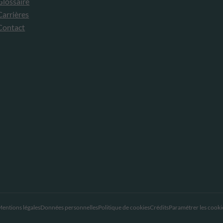
Glossaire
Carrières
Contact
entions légales
Données personnelles
Politique de cookies
Crédits
Paramétrer les cooki