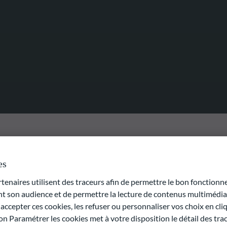
es
naires utilisent des traceurs afin de permettre le bon fonctionne
if d'investissement est d'obtenir un rendement positif en
r la plus-value des actifs sous-jacents en investissant
son audience et de permettre la lecture de contenus multimédias
estissement en capital-investissement.
ccepter ces cookies, les refuser ou personnaliser vos choix en cli
on Paramétrer les cookies met à votre disposition le détail des tr