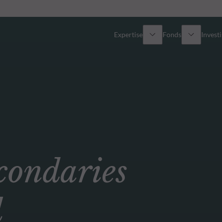
Expertise
Fonds
Invest
Vue d’ensemble
Tous les fonds
Actions
Sélection de fonds
Obligations
Comment souscrire ?
ondaries
Multi-Actifs
Private Assets
d