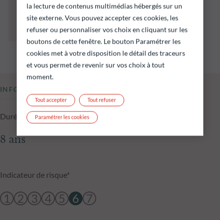
préjugent pas des performances futures et ne
la lecture de contenus multimédias hébergés sur un
sont pas constantes dans le temps.
site externe. Vous pouvez accepter ces cookies, les
L’atteinte des objectifs d’investissement ne
refuser ou personnaliser vos choix en cliquant sur les
peut être garantie.
boutons de cette fenêtre. Le bouton Paramétrer les
cookies met à votre disposition le détail des traceurs
et vous permet de revenir sur vos choix à tout
moment.
INFORMATIONS CLÉS
Tout accepter
Tout refuser
Durée d'investissement conseillée
Paramétrer les cookies
8 ans
Indicateur de risque*
1
2
3
4
5
6
7