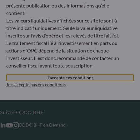
ou tout organisme établi en Russie ou en Biélorussie, à
présente publication ou des informations qu’elle
l’exception des ressortissants d’un État membre de l’Union
contient.
européenne et aux personnes physiques titulaires d’un titre
Les valeurs liquidatives affichées sur ce site le sont à
de séjour temporaire ou permanent dans un État membre.
titre indicatif uniquement. Seule la valeur liquidative
inscrite sur l’avis d’opéré et les relevés de titre fait foi.
Informations
Le traitement fiscal lié à l'investissement en parts ou
actions d'OPC dépend de la situation de chaque
Informations réglementaires
investisseur. Il est donc recommandé de contacter un
Publication d’informations en matière de durabilité
conseiller fiscal avant toute souscription.
Informations aux porteurs
Glossaire
J'accepte ces conditions
Je n'accepte pas ces conditions
Carrières
Contact
Suivre ODDO BHF
ODDO BHF on Demand