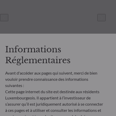
Informations
Réglementaires
ODDO BHF Asset Management SAS*
Avant d'accéder aux pages qui suivent, merci de bien
12 boulevard de la Madeleine
vouloir prendre connaissance des informations
75440 Paris Cedex 09
suivantes :
France
Cette page internet du site est destinée aux résidents
+33 1 44 51 80 28
Luxembourgeois. Il appartient à l’investisseur de
Société de Gestion de Portefeuille agréée par l’Autorité des
s’assurer qu’il est juridiquement autorisé à se connecter
Marchés Financiers sous le numéro GP99011
à ces pages et à utiliser et consulter les informations et
* Entité responsable du site internet