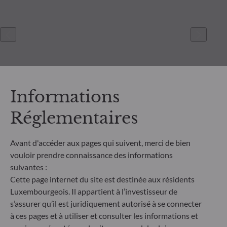
Informations
Réglementaires
ODDO BHF Asset Management SAS*
Avant d'accéder aux pages qui suivent, merci de bien
12 boulevard de la Madeleine
vouloir prendre connaissance des informations
75440 Paris Cedex 09
suivantes :
France
Cette page internet du site est destinée aux résidents
+33 1 44 51 80 28
Luxembourgeois. Il appartient à l’investisseur de
Société de Gestion de Portefeuille agréée par l’Autorité des
s’assurer qu’il est juridiquement autorisé à se connecter
Marchés Financiers sous le numéro GP99011
à ces pages et à utiliser et consulter les informations et
* Entité responsable du site internet