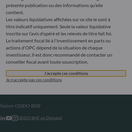
ou tout organisme établi en Russie ou en Biélorussie, à
présente publication ou des informations qu’elle
l’exception des ressortissants d’un État membre de l’Union
contient.
européenne et aux personnes physiques titulaires d’un titre
Les valeurs liquidatives affichées sur ce site le sont à
de séjour temporaire ou permanent dans un État membre.
titre indicatif uniquement. Seule la valeur liquidative
inscrite sur l’avis d’opéré et les relevés de titre fait foi.
Informations
Le traitement fiscal lié à l'investissement en parts ou
actions d'OPC dépend de la situation de chaque
Informations réglementaires
investisseur. Il est donc recommandé de contacter un
Publication d’informations en matière de durabilité
conseiller fiscal avant toute souscription.
Informations aux porteurs
Glossaire
J'accepte ces conditions
Je n'accepte pas ces conditions
Carrières
Contact
Suivre ODDO BHF
ODDO BHF on Demand