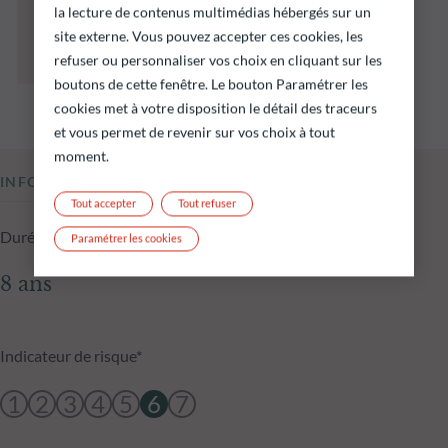
préjugent pas des performances futures et ne
la lecture de contenus multimédias hébergés sur un
sont pas constantes dans le temps.
site externe. Vous pouvez accepter ces cookies, les
L’atteinte des objectifs d’investissement ne
refuser ou personnaliser vos choix en cliquant sur les
peut être garantie.
boutons de cette fenêtre. Le bouton Paramétrer les
cookies met à votre disposition le détail des traceurs
et vous permet de revenir sur vos choix à tout
moment.
INFORMATIONS CLÉS
Tout accepter
Tout refuser
Durée d'investissement conseillée
Paramétrer les cookies
8 ans
Indicateur de risque*
1
2
3
4
5
6
7