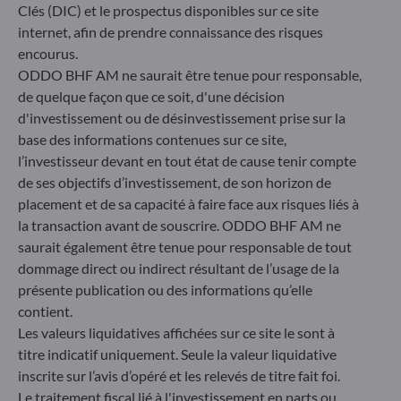
6, rue Gabriel Lippmann
Clés (DIC) et le prospectus disponibles sur ce site
L-5365 Munsbach
internet, afin de prendre connaissance des risques
Luxembourg
encourus.
+352 45 76 76 245
ODDO BHF AM ne saurait être tenue pour responsable,
Enregistré au registre du commerce et des sociétés de
de quelque façon que ce soit, d'une décision
Luxembourg sous le numéro B 29891 Agréé et supervisé
d'investissement ou de désinvestissement prise sur la
par la commission de Surveillance du Secteur Financier
base des informations contenues sur ce site,
(CSSF)
l’investisseur devant en tout état de cause tenir compte
de ses objectifs d’investissement, de son horizon de
Communiqué sur les sanctions européennes contre la
placement et de sa capacité à faire face aux risques liés à
Russie
la transaction avant de souscrire. ODDO BHF AM ne
saurait également être tenue pour responsable de tout
S’inscrivant dans le cadre des sanctions prises par l’Union
dommage direct ou indirect résultant de l’usage de la
européenne dans le cadre de la crise ukrainienne, nous vous
informons que, compte tenu des dispositions des
présente publication ou des informations qu’elle
règlements UE n°833/2014 et UE n°398/2022, la
contient.
souscription des parts des fonds gérés par la Société de
Les valeurs liquidatives affichées sur ce site le sont à
Gestion est interdite à tout ressortissant russe ou
titre indicatif uniquement. Seule la valeur liquidative
biélorusse, à toute personne physique résidant en Russie
inscrite sur l’avis d’opéré et les relevés de titre fait foi.
ou en Biélorussie ou à toute personne morale, toute entité
Le traitement fiscal lié à l'investissement en parts ou