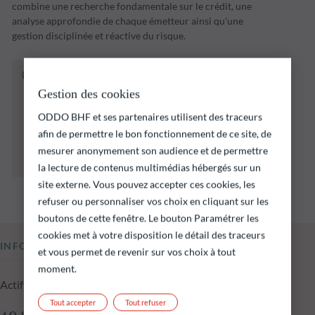
combine une recherche fondamentale sur le crédit, une
analyse approfondie de chaque émetteur ainsi qu'une
gestion disciplinée et réactive du risque.
Le fonds ci‑dessous présente notamment un
risque de perte en capital.
Gestion des cookies
Il est rappelé que les performances passées ne
ODDO BHF et ses partenaires utilisent des traceurs
préjugent pas des performances futures et ne
sont pas constantes dans le temps.
afin de permettre le bon fonctionnement de ce site, de
L’atteinte des objectifs d’investissement ne
mesurer anonymement son audience et de permettre
peut être garantie.
la lecture de contenus multimédias hébergés sur un
site externe. Vous pouvez accepter ces cookies, les
refuser ou personnaliser vos choix en cliquant sur les
boutons de cette fenêtre. Le bouton Paramétrer les
cookies met à votre disposition le détail des traceurs
INFORMATIONS CLÉS
et vous permet de revenir sur vos choix à tout
moment.
Actif net du fonds au 05.08.2026
Tout accepter
Tout refuser