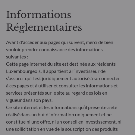
Informations
Réglementaires
Avant d'accéder aux pages qui suivent, merci de bien
vouloir prendre connaissance des informations
suivantes :
Cette page internet du site est destinée aux résidents
Luxembourgeois. Il appartient à l’investisseur de
ODDO BHF Asset Management SAS*
s’assurer qu’il est juridiquement autorisé à se connecter
à ces pages et à utiliser et consulter les informations et
12 boulevard de la Madeleine
services présentés sur le site au regard des lois en
75440 Paris Cedex 09
vigueur dans son pays.
France
Ce site internet et les informations qu’il présente a été
+33 1 44 51 80 28
réalisé dans un but d’information uniquement et ne
Société de Gestion de Portefeuille agréée par l’Autorité des
Marchés Financiers sous le numéro GP99011
constitue ni une offre, ni un conseil en investissement, ni
* Entité responsable du site internet
une sollicitation en vue de la souscription des produits