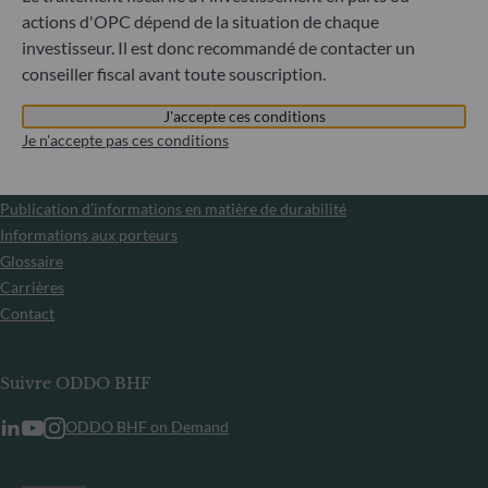
ou tout organisme établi en Russie ou en Biélorussie, à
actions d'OPC dépend de la situation de chaque
l’exception des ressortissants d’un État membre de l’Union
européenne et aux personnes physiques titulaires d’un titre
investisseur. Il est donc recommandé de contacter un
de séjour temporaire ou permanent dans un État membre.
conseiller fiscal avant toute souscription.
J'accepte ces conditions
Informations
Je n'accepte pas ces conditions
Informations réglementaires
Publication d’informations en matière de durabilité
Informations aux porteurs
Glossaire
Carrières
Contact
Suivre ODDO BHF
ODDO BHF on Demand