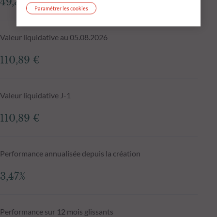
49,32 M€
Paramétrer les cookies
Valeur liquidative au 05.08.2026
110,89 €
Valeur liquidative J-1
110,89 €
Performance annualisée depuis la création
3,47%
Performance sur 12 mois glissants