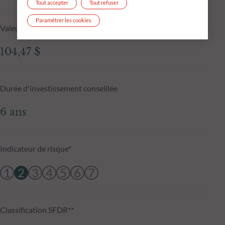
Tout accepter
Tout refuser
Paramétrer les cookies
Valeur liquidative au 05.08.2026
104,47 $
Durée d'investissement conseillée
6 ans
Indicateur de risque*
1
2
3
4
5
6
7
Classification SFDR**