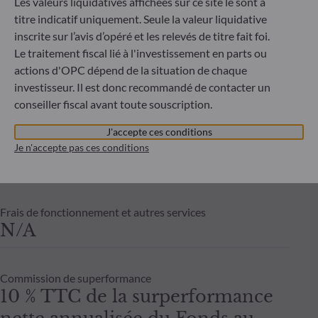
Les valeurs liquidatives affichées sur ce site le sont à
néant
titre indicatif uniquement. Seule la valeur liquidative
Risqu
inscrite sur l’avis d’opéré et les relevés de titre fait foi.
Le traitement fiscal lié à l'investissement en parts ou
Frais de gestion fixes
actions d'OPC dépend de la situation de chaque
Taux annuel de 1% maximum,
investisseur. Il est donc recommandé de contacter un
payables trimestriellement et
conseiller fiscal avant toute souscription.
calculés sur base de l'actif net
J'accepte ces conditions
moyen du compartiment pour le
Je n'accepte pas ces conditions
mois considéré.
Frais de fonctionnement et autres services
N/A
Commission de superformance
10 % TTC de la surperformance