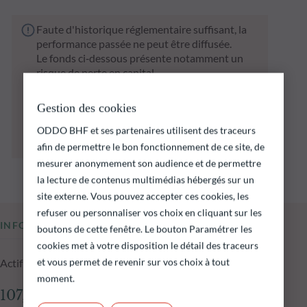
Faute d'historique réglementaire suffisant, la
performance passée ne peut être diffusée.
Le fonds ci‑dessous présente notamment un
risque de perte en capital.
Il est rappelé que les performances passées ne
préjugent pas des performances futures et ne
Gestion des cookies
sont pas constantes dans le temps.
L’atteinte des objectifs d’investissement ne
ODDO BHF et ses partenaires utilisent des traceurs
peut être garantie.
afin de permettre le bon fonctionnement de ce site, de
mesurer anonymement son audience et de permettre
la lecture de contenus multimédias hébergés sur un
site externe. Vous pouvez accepter ces cookies, les
refuser ou personnaliser vos choix en cliquant sur les
INFORMATIONS CLÉS
boutons de cette fenêtre. Le bouton Paramétrer les
cookies met à votre disposition le détail des traceurs
et vous permet de revenir sur vos choix à tout
Actif net du fonds au 05.08.2026
moment.
107,67 M$