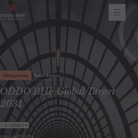
Obligations
Total Return
ODDO BHF Global Target
2031
LU3146732121