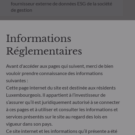
fournisseur externe de données ESG de la société
de gestion
Informations
Réglementaires
Features
Avant d'accéder aux pages qui suivent, merci de bien
Date création du fonds
Pr
vouloir prendre connaissance des informations
04.08.2025
suivantes :
Les p
Cette page internet du site est destinée aux résidents
suivan
Luxembourgeois. Il appartient à l’investisseur de
Date création de la part
11.08.2025
s’assurer qu’il est juridiquement autorisé à se connecter
Risqu
à ces pages et à utiliser et consulter les informations et
services présentés sur le site au regard des lois en
Indicateur de référence
vigueur dans son pays.
Risqu
N/A
Ce site internet et les informations qu’il présente a été