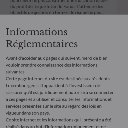
pourraient ne pas constituer une indication fiable
du profil de risque futur du Fonds. L'atteinte des
objectifs de gestion en termes de risque ne peut
être garantie.
Informations
Réglementaires
Avant d'accéder aux pages qui suivent, merci de bien
vouloir prendre connaissance des informations
suivantes :
Cette page internet du site est destinée aux résidents
Luxembourgeois. Il appartient à l’investisseur de
s’assurer qu’il est juridiquement autorisé à se connecter
à ces pages et à utiliser et consulter les informations et
services présentés sur le site au regard des lois en
ODDO BHF Asset Management SAS*
vigueur dans son pays.
12 boulevard de la Madeleine
Ce site internet et les informations qu’il présente a été
75440 Paris Cedex 09
réalisé dans un but d’information uniquement et ne