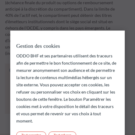
(échéance finale du produit ou options de remboursement
anticipé à la discrétion du compartiment). Dans la limite de
40% de l’actif net, le compartiment peut détenir des titres
d’émetteurs institutionnels dont le siège social est situé en
dehors de l’OCDE, y compris dans les pays émergents. Le
compartiment mettra en œuvre sa stratégie
d’investissement sur une période d’investissement jusqu’à
Gestion des cookies
une date d’échéance fixée par la Société de Gestion
(initialement le 31 décembre 2028.
ODDO BHF et ses partenaires utilisent des traceurs
afin de permettre le bon fonctionnement de ce site, de
Le fonds ci‑dessous présente notamment un
mesurer anonymement son audience et de permettre
risque de perte en capital.
la lecture de contenus multimédias hébergés sur un
Il est rappelé que les performances passées ne
site externe. Vous pouvez accepter ces cookies, les
préjugent pas des performances futures et ne
refuser ou personnaliser vos choix en cliquant sur les
sont pas constantes dans le temps.
boutons de cette fenêtre. Le bouton Paramétrer les
L’atteinte des objectifs d’investissement ne
cookies met à votre disposition le détail des traceurs
peut être garantie.
et vous permet de revenir sur vos choix à tout
moment.