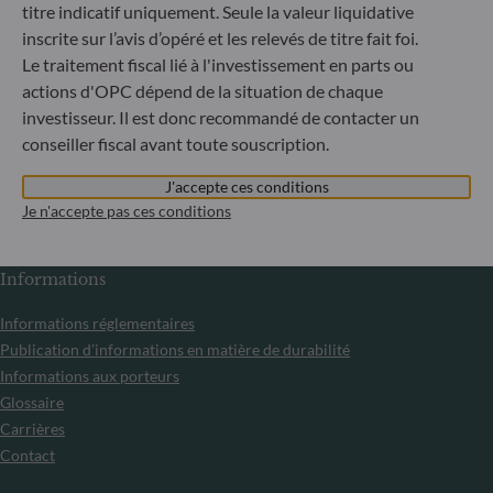
informons que, compte tenu des dispositions des
titre indicatif uniquement. Seule la valeur liquidative
règlements UE n°833/2014 et UE n°398/2022, la
inscrite sur l’avis d’opéré et les relevés de titre fait foi.
souscription des parts des fonds gérés par la Société de
Le traitement fiscal lié à l'investissement en parts ou
Gestion est interdite à tout ressortissant russe ou
actions d'OPC dépend de la situation de chaque
biélorusse, à toute personne physique résidant en Russie
ou en Biélorussie ou à toute personne morale, toute entité
investisseur. Il est donc recommandé de contacter un
ou tout organisme établi en Russie ou en Biélorussie, à
conseiller fiscal avant toute souscription.
l’exception des ressortissants d’un État membre de l’Union
européenne et aux personnes physiques titulaires d’un titre
J'accepte ces conditions
de séjour temporaire ou permanent dans un État membre.
Je n'accepte pas ces conditions
Informations
Informations réglementaires
Publication d’informations en matière de durabilité
Informations aux porteurs
Glossaire
Carrières
Contact