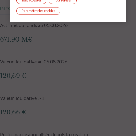
Tout accepter
Tout refuser
INFORMATIONS CLÉS
Paramétrer les cookies
Actif net du fonds au 05.08.2026
671,90 M€
Valeur liquidative au 05.08.2026
120,69 €
Valeur liquidative J-1
120,66 €
Performance annualisée depuis la création