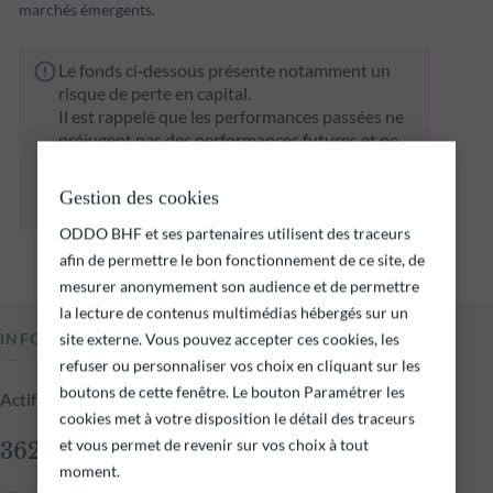
marchés émergents.
Le fonds ci‑dessous présente notamment un
risque de perte en capital.
Il est rappelé que les performances passées ne
préjugent pas des performances futures et ne
sont pas constantes dans le temps.
L’atteinte des objectifs d’investissement ne
Gestion des cookies
peut être garantie.
ODDO BHF et ses partenaires utilisent des traceurs
afin de permettre le bon fonctionnement de ce site, de
mesurer anonymement son audience et de permettre
la lecture de contenus multimédias hébergés sur un
INFORMATIONS CLÉS
site externe. Vous pouvez accepter ces cookies, les
refuser ou personnaliser vos choix en cliquant sur les
boutons de cette fenêtre. Le bouton Paramétrer les
Actif net du fonds au 06.08.2026
cookies met à votre disposition le détail des traceurs
et vous permet de revenir sur vos choix à tout
362,39 M€
moment.