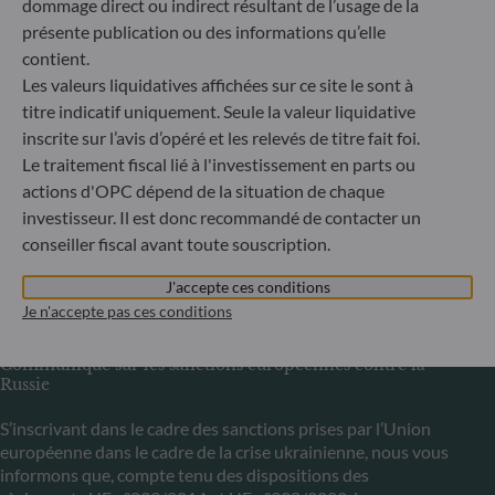
dommage direct ou indirect résultant de l’usage de la
Düsseldorf
présente publication ou des informations qu’elle
contient.
ODDO BHF Asset Management LUX
Les valeurs liquidatives affichées sur ce site le sont à
titre indicatif uniquement. Seule la valeur liquidative
6, rue Gabriel Lippmann
inscrite sur l’avis d’opéré et les relevés de titre fait foi.
L-5365 Munsbach
Le traitement fiscal lié à l'investissement en parts ou
Luxembourg
actions d'OPC dépend de la situation de chaque
+352 45 76 76 245
investisseur. Il est donc recommandé de contacter un
Enregistré au registre du commerce et des sociétés de
conseiller fiscal avant toute souscription.
Luxembourg sous le numéro B 29891 Agréé et supervisé
par la commission de Surveillance du Secteur Financier
J'accepte ces conditions
(CSSF)
Je n'accepte pas ces conditions
Communiqué sur les sanctions européennes contre la
Russie
S’inscrivant dans le cadre des sanctions prises par l’Union
européenne dans le cadre de la crise ukrainienne, nous vous
informons que, compte tenu des dispositions des