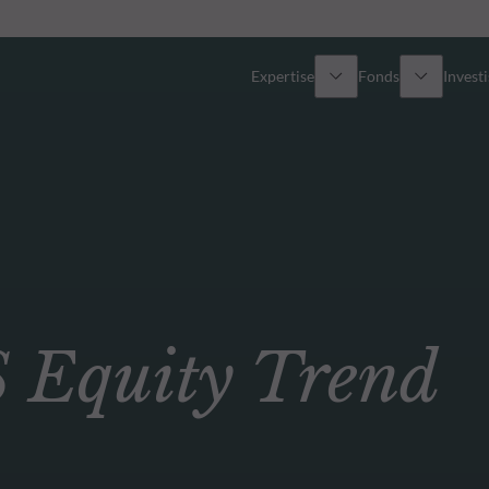
Expertise
Fonds
Invest
Vue d’ensemble
Tous les fonds
Actions
Sélection de fonds
Obligations
Comment souscrire ?
Equity Trend
Multi-Actifs
Private Assets