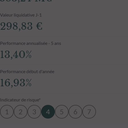
Valeur liquidative J-1
298,83 €
Performance annualisée - 5 ans
13,40%
Performance début d'année
16,93%
Indicateur de risque*
1
2
3
4
5
6
7