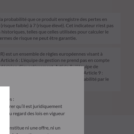
 la probabilité que ce produit enregistre des pertes en
sque faible) à 7 (risque élevé). Cet indicateur n'est pas
historiques, telles que celles utilisées pour calculer le
termes de risque ne peut être garantie.
FDR) est un ensemble de règles européennes visant à
 Article 6 : L'équipe de gestion ne prend pas en compte
 décision d'investissement. Article 8 : L'équipe de
processus de décision d'investissement. Article 9 :
on écologique, et traite les risques de durabilité par le
antes :
’assurer qu’il est juridiquement
site au regard des lois en vigueur
e constitue ni une offre, ni un