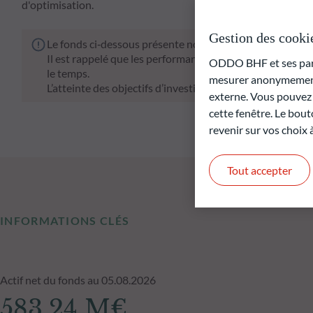
d'optimisation.
Gestion des cooki
Le fonds ci‑dessous présente notamment un risque de pe
Il est rappelé que les performances passées ne préjugen
ODDO BHF et ses parte
le temps.
mesurer anonymement 
L’atteinte des objectifs d’investissement ne peut être gar
externe. Vous pouvez a
cette fenêtre. Le bout
revenir sur vos choix
Tout accepter
INFORMATIONS CLÉS
Actif net du fonds au 05.08.2026
583,24 M€