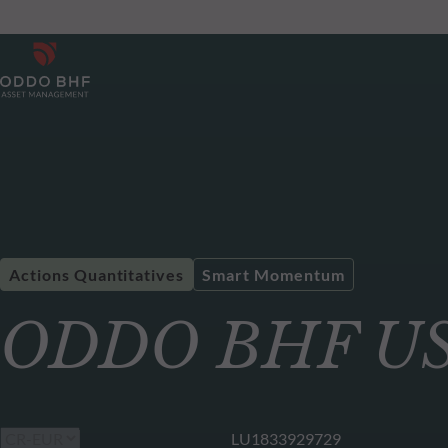
Actions Quantitatives
Smart Momentum
ODDO BHF US 
LU1833929729