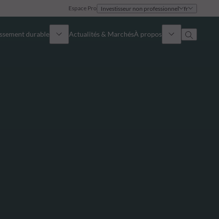
Espace Pro
Investisseur non professionnel
fr
issement durable
Actualités & Marchés
À propos
Présentation
Identité
Approche
Gouvernance
Publications
Notre équipe commerciale
Nos bureaux
Nous contacter