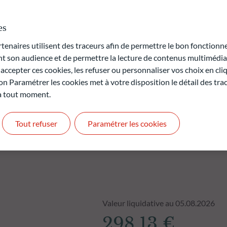
es
rte en capital.
t pas des performances futures et ne sont pas constantes dans
naires utilisent des traceurs afin de permettre le bon fonctionne
son audience et de permettre la lecture de contenus multimédias
antie.
ccepter ces cookies, les refuser ou personnaliser vos choix en cli
on Paramétrer les cookies met à votre disposition le détail des tr
 à tout moment.
Tout refuser
Paramétrer les cookies
Valeur liquidative au 05.08.2026
298,13 €