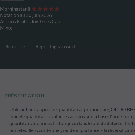
Morningstar®
Notation au 30 juin 2026
Actions Etats-Unis Gdes Cap.
Mixte
Souscrire
Reporting Mensuel
PRÉSENTATION
Utilisant une approche quantitative propriétaire, ODDO BHF 
modèle quantitatif évalue les actions sur la base d'une strat
quantité de données historiques dans le but de détecter les 
portefeuille accorde une grande importance à la diversificatio