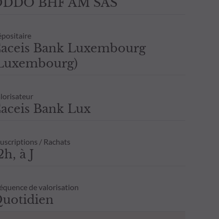
ODDO BHF AM SAS
positaire
aceis Bank Luxembourg
Luxembourg)
lorisateur
aceis Bank Lux
uscriptions / Rachats
2h, à J
équence de valorisation
uotidien