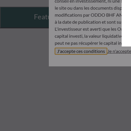
conseil en investissement, ni une soll
le site ou dans les documents disponibl
modifications par ODDO BHF AM à tout 
Features
à la date de publication et sont suscep
L'investisseur est averti que les Orga
capital investi, la valeur liquidative 
peut ne pas récupérer le capital invest
Avant de souscrire dans un OPC, l’inve
J'accepte ces conditions
Je n'accept
Document d’informations Clés (DIC) et 
ODDO BHF AM ne saurait être tenue po
désinvestissement prise sur la base de
objectifs d’investissement, de son hori
ODDO BHF AM ne saurait également êtr
publication ou des informations qu’ell
Les valeurs liquidatives affichées sur ce
relevés de titre fait foi.
Le traitement fiscal lié à l'investiss
de contacter un conseiller fiscal avant