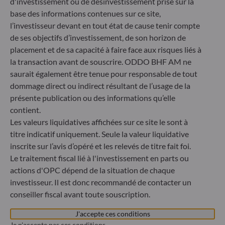
d'investissement ou de désinvestissement prise sur la
60329 Frankfurt am Main
base des informations contenues sur ce site,
Allemagne
l’investisseur devant en tout état de cause tenir compte
+49 (0) 69 920 50 0
de ses objectifs d’investissement, de son horizon de
Société de Gestion de Portefeuille agréée par la
Bundesanstalt für Finanzdienstleistungsaufsicht (« BaFin »)
placement et de sa capacité à faire face aux risques liés à
Enregistrement commercial : HRB 11971 tribunal local de
la transaction avant de souscrire. ODDO BHF AM ne
Düsseldorf
saurait également être tenue pour responsable de tout
dommage direct ou indirect résultant de l’usage de la
présente publication ou des informations qu’elle
ODDO BHF Asset Management LUX
contient.
Les valeurs liquidatives affichées sur ce site le sont à
6, rue Gabriel Lippmann
L-5365 Munsbach
titre indicatif uniquement. Seule la valeur liquidative
Luxembourg
inscrite sur l’avis d’opéré et les relevés de titre fait foi.
Le traitement fiscal lié à l'investissement en parts ou
+352 45 76 76 245
Enregistré au registre du commerce et des sociétés de
actions d'OPC dépend de la situation de chaque
Luxembourg sous le numéro B 29891 Agréé et supervisé
investisseur. Il est donc recommandé de contacter un
par la commission de Surveillance du Secteur Financier
conseiller fiscal avant toute souscription.
(CSSF)
J'accepte ces conditions
Je n'accepte pas ces conditions