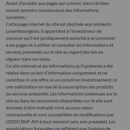
des critères ESG (Environnement et/ou Social et/ou
Avant d'accéder aux pages qui suivent, merci de bien
Gouvernance) dans son processus de décision
vouloir prendre connaissance des informations
d'investissement. Article 9 : L'équipe de gestion suit
suivantes :
un objectif d'investissement durable strict qui
Cette page internet du site est destinée aux résidents
contribue de manière significative aux défis de la
Luxembourgeois. Il appartient à l’investisseur de
transition écologique, et traite les risques de
s’assurer qu’il est juridiquement autorisé à se connecter
durabilité par le biais de notations fournies par le
à ces pages et à utiliser et consulter les informations et
fournisseur externe de données ESG de la société
de gestion
services présentés sur le site au regard des lois en
vigueur dans son pays.
Ce site internet et les informations qu’il présente a été
réalisé dans un but d’information uniquement et ne
constitue ni une offre, ni un conseil en investissement, ni
une sollicitation en vue de la souscription des produits
ou services présentés. Les informations contenues sur le
site ou dans les documents disponibles sur le site sont
données à titre indicatif, n'ont aucune valeur
contractuelle et sont susceptibles de modifications par
ODDO BHF AM à tout moment sans avis préalable. Les
appréciations formulées ne reflètent que l’opinion de