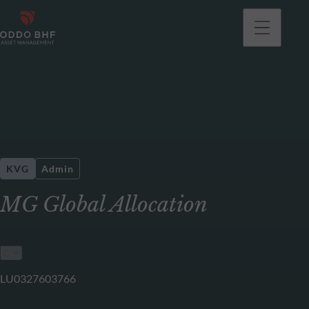
KVG
Admin
MG Global Allocation
LU0327603766