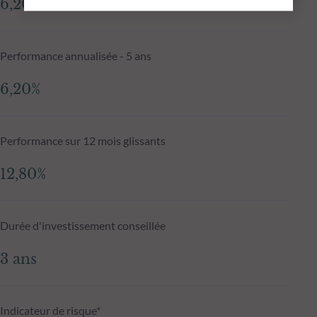
6,20%
Performance annualisée - 5 ans
6,20%
Performance sur 12 mois glissants
12,80%
Durée d'investissement conseillée
3 ans
Indicateur de risque*