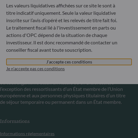
Les valeurs liquidatives affichées sur ce site le sont à
titre indicatif uniquement. Seule la valeur liquidative
Communiqué sur les sanctions européennes contre la
Russie
inscrite sur l’avis d’opéré et les relevés de titre fait foi.
Le traitement fiscal lié à l'investissement en parts ou
S’inscrivant dans le cadre des sanctions prises par l’Union
actions d'OPC dépend de la situation de chaque
européenne dans le cadre de la crise ukrainienne, nous vous
investisseur. Il est donc recommandé de contacter un
informons que, compte tenu des dispositions des
conseiller fiscal avant toute souscription.
règlements UE n°833/2014 et UE n°398/2022, la
souscription des parts des fonds gérés par la Société de
J'accepte ces conditions
Gestion est interdite à tout ressortissant russe ou
Je n'accepte pas ces conditions
biélorusse, à toute personne physique résidant en Russie
ou en Biélorussie ou à toute personne morale, toute entité
ou tout organisme établi en Russie ou en Biélorussie, à
l’exception des ressortissants d’un État membre de l’Union
européenne et aux personnes physiques titulaires d’un titre
de séjour temporaire ou permanent dans un État membre.
Informations
Informations réglementaires