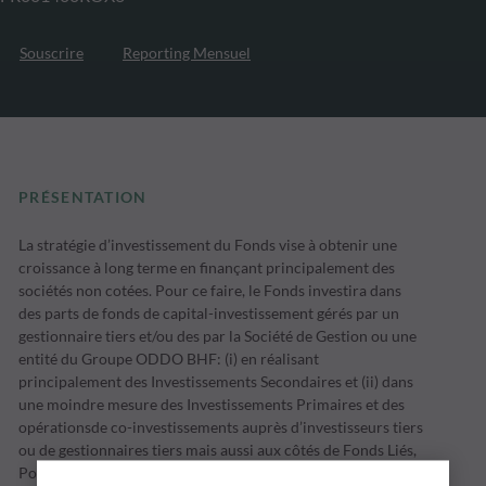
Souscrire
Reporting Mensuel
PRÉSENTATION
La stratégie d’investissement du Fonds vise à obtenir une
croissance à long terme en finançant principalement des
sociétés non cotées. Pour ce faire, le Fonds investira dans
des parts de fonds de capital-investissement gérés par un
gestionnaire tiers et/ou des par la Société de Gestion ou une
entité du Groupe ODDO BHF: (i) en réalisant
principalement des Investissements Secondaires et (ii) dans
une moindre mesure des Investissements Primaires et des
opérationsde co-investissements auprès d’investisseurs tiers
ou de gestionnaires tiers mais aussi aux côtés de Fonds Liés,
Portefeuilles Gérés et Entreprises Liés.