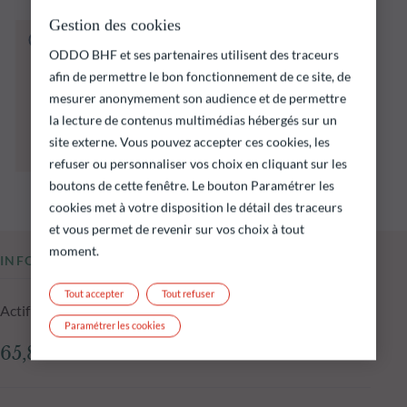
Gestion des cookies
Le fonds ci‑dessous présente notamment un
ODDO BHF et ses partenaires utilisent des traceurs
risque de perte en capital.
afin de permettre le bon fonctionnement de ce site, de
Il est rappelé que les performances passées ne
préjugent pas des performances futures et ne
mesurer anonymement son audience et de permettre
sont pas constantes dans le temps.
la lecture de contenus multimédias hébergés sur un
L’atteinte des objectifs d’investissement ne
site externe. Vous pouvez accepter ces cookies, les
peut être garantie.
refuser ou personnaliser vos choix en cliquant sur les
boutons de cette fenêtre. Le bouton Paramétrer les
cookies met à votre disposition le détail des traceurs
et vous permet de revenir sur vos choix à tout
moment.
INFORMATIONS CLÉS
Tout accepter
Tout refuser
Actif net du fonds au 15.07.2026
Paramétrer les cookies
65,86 M€