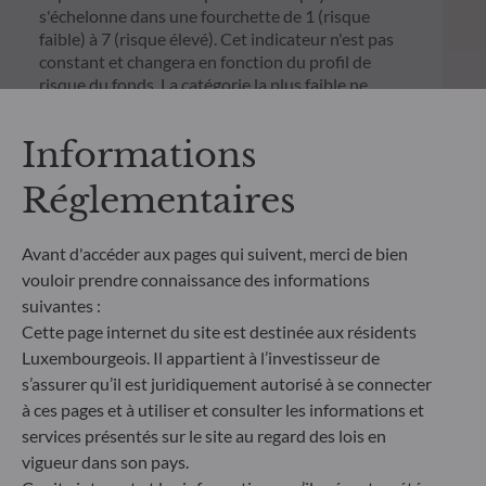
s'échelonne dans une fourchette de 1 (risque
faible) à 7 (risque élevé). Cet indicateur n'est pas
constant et changera en fonction du profil de
risque du fonds. La catégorie la plus faible ne
signifie pas sans risque. Les données historiques,
telles que celles utilisées pour calculer le SRI,
Informations
pourraient ne pas constituer une indication fiable
du profil de risque futur du Fonds. L'atteinte des
Réglementaires
objectifs de gestion en termes de risque ne peut
être garantie.
Avant d'accéder aux pages qui suivent, merci de bien
vouloir prendre connaissance des informations
suivantes :
Cette page internet du site est destinée aux résidents
Luxembourgeois. Il appartient à l’investisseur de
s’assurer qu’il est juridiquement autorisé à se connecter
à ces pages et à utiliser et consulter les informations et
services présentés sur le site au regard des lois en
vigueur dans son pays.