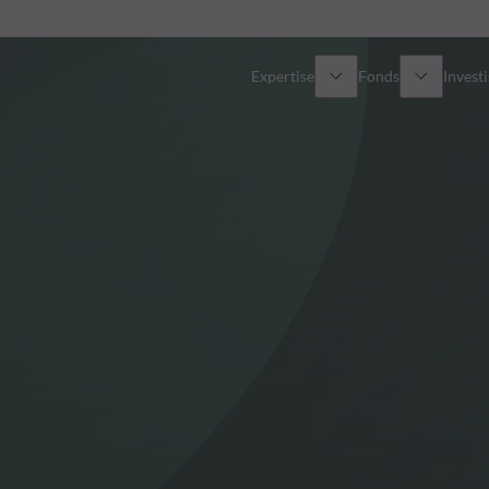
Expertise
Fonds
Invest
Vue d’ensemble
Tous les fonds
Actions
Sélection de fonds
Obligations
Comment souscrire ?
Multi-Actifs
Private Assets