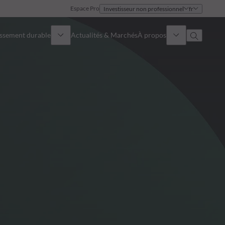
Espace Pro
Investisseur non professionnel
fr
issement durable
Actualités & Marchés
À propos
Présentation
Identité
Approche
Gouvernance
Publications
Notre équipe commerciale
Nos bureaux
Nous contacter