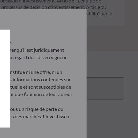
 décision d'investissement. Article 8 : L'équipe de
processus de décision d'investissement. Article 9 :
on écologique, et traite les risques de durabilité par le
antes :
’assurer qu’il est juridiquement
site au regard des lois en vigueur
e constitue ni une offre, ni un
tés. Les informations contenues sur
Documentation
ontractuelle et sont susceptibles de
ètent que l’opinion de leur auteur
tent tous un risque de perte du
uations des marchés. L’investisseur
doit obligatoirement consulter le