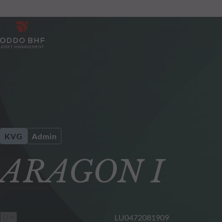
KVG
Admin
ARAGON I
LU0472081909