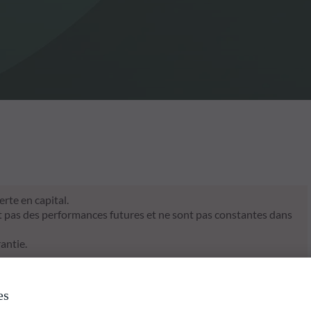
rte en capital.
t pas des performances futures et ne sont pas constantes dans
antie.
es