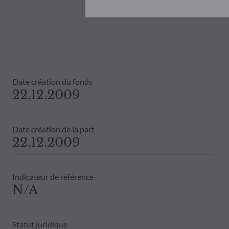
Document d’informations Clés (DIC) et 
ODDO BHF AM ne saurait être tenue po
désinvestissement prise sur la base de
objectifs d’investissement, de son hori
ODDO BHF AM ne saurait également êtr
publication ou des informations qu’ell
Les valeurs liquidatives affichées sur ce
Date création du fonds
relevés de titre fait foi.
22.12.2009
Le traitement fiscal lié à l'investiss
de contacter un conseiller fiscal avant
Date création de la part
22.12.2009
Indicateur de référence
N/A
Statut juridique