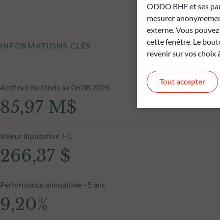
ODDO BHF et ses parte
mesurer anonymement 
externe. Vous pouvez a
cette fenêtre. Le bout
INFORMATIONS CLÉS
revenir sur vos choix
Tout accepter
Actif net du fonds au 06.08.2026
85,97 M$
Valeur liquidative J-1
266,37 $
Performance annualisée - 5 ans
9,20%