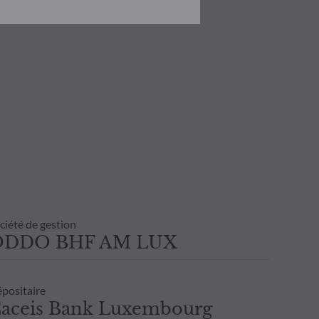
onnaissance des risques encourus.
investissement ou de
 état de cause tenir compte de ses
 transaction avant de souscrire.
ultant de l’usage de la présente
inscrite sur l’avis d’opéré et les
nvestisseur. Il est donc recommandé
ciété de gestion
ODDO BHF AM LUX
positaire
aceis Bank Luxembourg