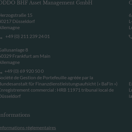
ODDO BHF Asset Management GmbH
O
Herzogstraße 15
6
40217 Düsseldorf
L
Allemagne
L
+49 (0) 211 239 24 01
Gallusanlage 8
60329 Frankfurt am Main
Allemagne
+49 (0) 69 920 50 0
Société de Gestion de Portefeuille agréée par la
Bundesanstalt für Finanzdienstleistungsaufsicht (« BaFin »)
E
Enregistrement commercial : HRB 11971 tribunal local de
L
Düsseldorf
l
Informations
Informations réglementaires