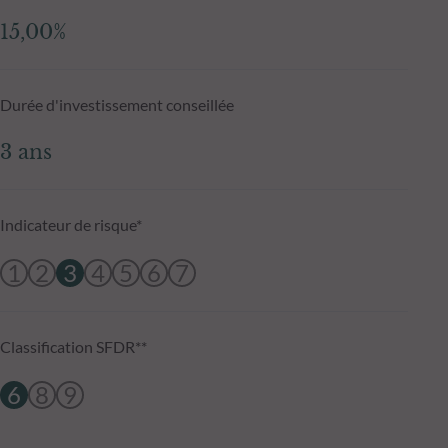
15,00%
Durée d'investissement conseillée
3 ans
Indicateur de risque*
1
2
3
4
5
6
7
Classification SFDR**
6
8
9