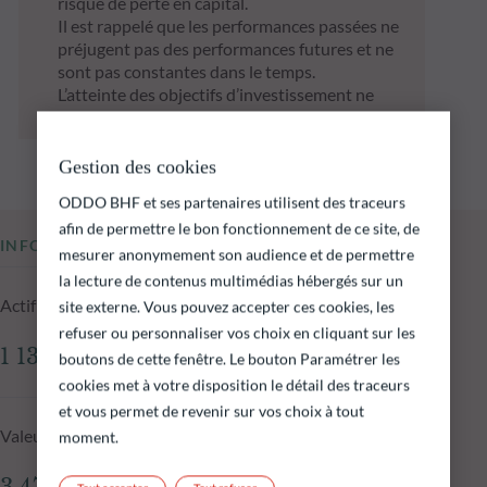
risque de perte en capital.
Il est rappelé que les performances passées ne
préjugent pas des performances futures et ne
sont pas constantes dans le temps.
L’atteinte des objectifs d’investissement ne
peut être garantie.
Gestion des cookies
ODDO BHF et ses partenaires utilisent des traceurs
afin de permettre le bon fonctionnement de ce site, de
INFORMATIONS CLÉS
mesurer anonymement son audience et de permettre
la lecture de contenus multimédias hébergés sur un
Actif net du fonds au 05.08.2026
site externe. Vous pouvez accepter ces cookies, les
refuser ou personnaliser vos choix en cliquant sur les
1 136,47 M€
boutons de cette fenêtre. Le bouton Paramétrer les
cookies met à votre disposition le détail des traceurs
et vous permet de revenir sur vos choix à tout
Valeur liquidative au 05.08.2026
moment.