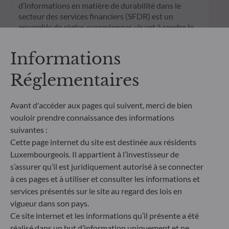
d’informations en matière de durabilité dans le
secteur des services financiers (SFDR) est un
ensemble de règles européennes visant à rendre le
profil de durabilité des fonds transparent, plus
comparable et davantage compréhensible par les
Informations
investisseurs finaux. Article 6 : L'équipe de gestion
ne prend pas en compte les risques de durabilité ou
Réglementaires
les effets négatifs des décisions d'investissement
sur les facteurs de durabilité dans le processus de
décision d'investissement. Article 8 : L'équipe de
Avant d'accéder aux pages qui suivent, merci de bien
gestion traite les risques de durabilité en intégrant
vouloir prendre connaissance des informations
des critères ESG (Environnement et/ou Social et/ou
suivantes :
Gouvernance) dans son processus de décision
Cette page internet du site est destinée aux résidents
d'investissement. Article 9 : L'équipe de gestion suit
Luxembourgeois. Il appartient à l’investisseur de
un objectif d'investissement durable strict qui
s’assurer qu’il est juridiquement autorisé à se connecter
contribue de manière significative aux défis de la
transition écologique, et traite les risques de
à ces pages et à utiliser et consulter les informations et
durabilité par le biais de notations fournies par le
services présentés sur le site au regard des lois en
fournisseur externe de données ESG de la société
vigueur dans son pays.
de gestion
Ce site internet et les informations qu’il présente a été
réalisé dans un but d’information uniquement et ne