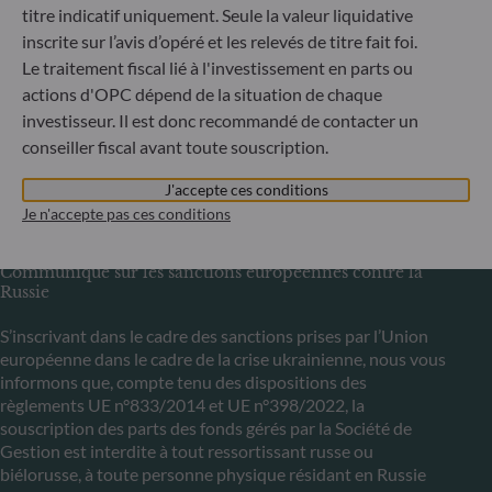
titre indicatif uniquement. Seule la valeur liquidative
6, rue Gabriel Lippmann
inscrite sur l’avis d’opéré et les relevés de titre fait foi.
L-5365 Munsbach
Le traitement fiscal lié à l'investissement en parts ou
Luxembourg
actions d'OPC dépend de la situation de chaque
+352 45 76 76 245
investisseur. Il est donc recommandé de contacter un
Enregistré au registre du commerce et des sociétés de
conseiller fiscal avant toute souscription.
Luxembourg sous le numéro B 29891 Agréé et supervisé
par la commission de Surveillance du Secteur Financier
J'accepte ces conditions
(CSSF)
Je n'accepte pas ces conditions
Communiqué sur les sanctions européennes contre la
Russie
S’inscrivant dans le cadre des sanctions prises par l’Union
européenne dans le cadre de la crise ukrainienne, nous vous
informons que, compte tenu des dispositions des
règlements UE n°833/2014 et UE n°398/2022, la
souscription des parts des fonds gérés par la Société de
Gestion est interdite à tout ressortissant russe ou
biélorusse, à toute personne physique résidant en Russie