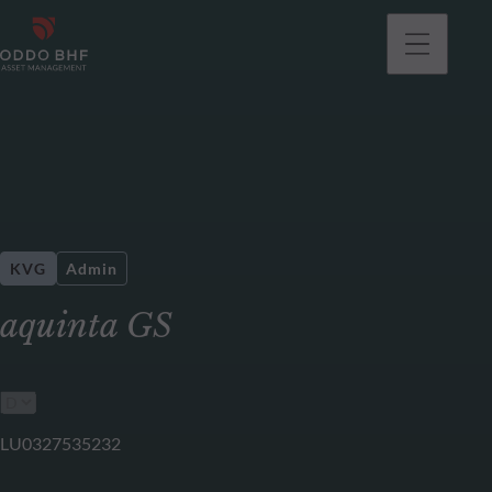
KVG
Admin
aquinta GS
LU0327535232