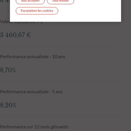
3 477,73 €
Tout accepter
Tout refuser
Paramétrer les cookies
Valeur liquidative J-1
3 460,67 €
Performance annualisée - 10 ans
8,70%
Performance annualisée - 5 ans
8,20%
Performance sur 12 mois glissants