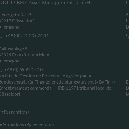
ODDO BHF Asset Management GmbH
O
Herzogstraße 15
6
40217 Düsseldorf
L
Allemagne
L
+49 (0) 211 239 24 01
Gallusanlage 8
60329 Frankfurt am Main
Allemagne
+49 (0) 69 920 50 0
Société de Gestion de Portefeuille agréée par la
Bundesanstalt für Finanzdienstleistungsaufsicht (« BaFin »)
E
Enregistrement commercial : HRB 11971 tribunal local de
L
Düsseldorf
l
Informations
Informations réglementaires