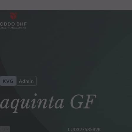
KVG
Admin
aquinta GF
LU0327535828