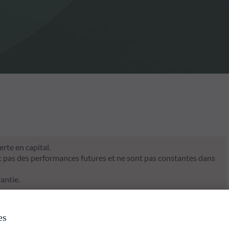
rte en capital.
t pas des performances futures et ne sont pas constantes dans
antie.
es