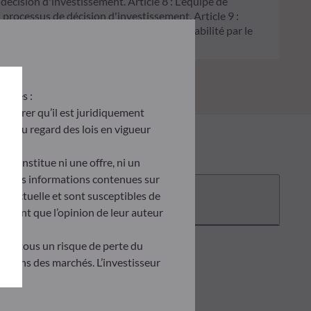
 décision d'investissement. Article 8 : L'équipe de
processus de décision d'investissement. Article 9 :
on écologique, et traite les risques de durabilité par le
antes :
’assurer qu’il est juridiquement
site au regard des lois en vigueur
e constitue ni une offre, ni un
tés. Les informations contenues sur
Documentation
ontractuelle et sont susceptibles de
ètent que l’opinion de leur auteur
tent tous un risque de perte du
uations des marchés. L’investisseur
doit obligatoirement consulter le