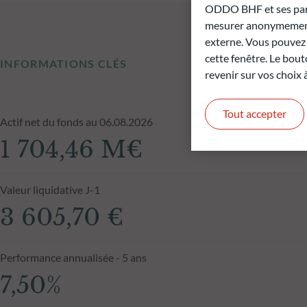
ODDO BHF et ses parte
mesurer anonymement 
externe. Vous pouvez a
cette fenêtre. Le bout
INFORMATIONS CLÉS
revenir sur vos choix
Tout accepter
Actif net du fonds au 06.08.2026
1 704,46 M€
Valeur liquidative J-1
3 605,70 €
Performance annualisée - 5 ans
7,50%