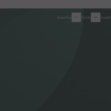
Expertise
Fonds
Invest
Vue d’ensemble
Tous les fonds
Actions
Sélection de fonds
Obligations
Comment souscrire ?
Multi-Actifs
Private Assets