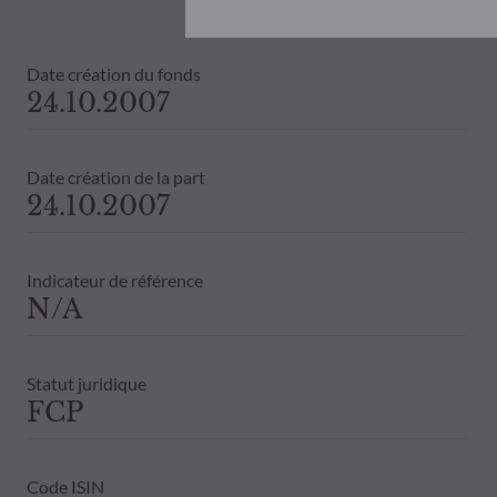
Document d’informations Clés (DIC) et 
ODDO BHF AM ne saurait être tenue po
désinvestissement prise sur la base de
Date création du fonds
objectifs d’investissement, de son hori
24.10.2007
ODDO BHF AM ne saurait également êtr
publication ou des informations qu’ell
Les valeurs liquidatives affichées sur ce
Date création de la part
relevés de titre fait foi.
24.10.2007
Le traitement fiscal lié à l'investiss
de contacter un conseiller fiscal avant
Indicateur de référence
N/A
Statut juridique
FCP
Code ISIN