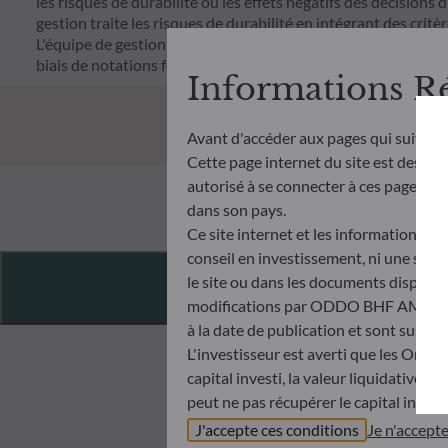
les risques de durabilité ou les effets négatifs des décisions 
gestion traite les risques de durabilité en intégrant des cr
L'équipe de gestion suit un objectif d'investissement durable s
biais de notations fournies par le fournisseur externe de do
Informations R
Avant d'accéder aux pages qui suivent
Cette page internet du site est destiné
autorisé à se connecter à ces pages et à
dans son pays.
Ce site internet et les informations qu
conseil en investissement, ni une soll
Features
le site ou dans les documents disponibl
modifications par ODDO BHF AM à tout 
à la date de publication et sont suscep
L'investisseur est averti que les Orga
capital investi, la valeur liquidative 
peut ne pas récupérer le capital invest
Avant de souscrire dans un OPC, l’inve
J'accepte ces conditions
Je n'accept