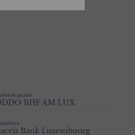
onnaissance des risques encourus.
investissement ou de
 état de cause tenir compte de ses
 transaction avant de souscrire.
ultant de l’usage de la présente
inscrite sur l’avis d’opéré et les
nvestisseur. Il est donc recommandé
ciété de gestion
ODDO BHF AM LUX
positaire
aceis Bank Luxembourg