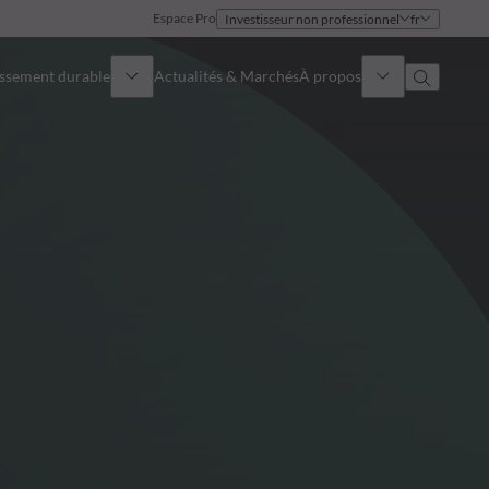
Espace Pro
Investisseur non professionnel
fr
issement durable
Actualités & Marchés
À propos
Présentation
Identité
Approche
Gouvernance
Publications
Notre équipe commerciale
Nos bureaux
Nous contacter