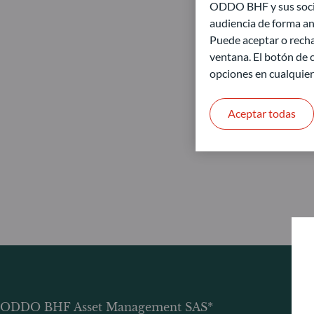
ODDO BHF y sus socios
audiencia de forma an
Puede aceptar o recha
ventana. El botón de c
opciones en cualquie
Aceptar todas
ODDO BHF Asset Management SAS*