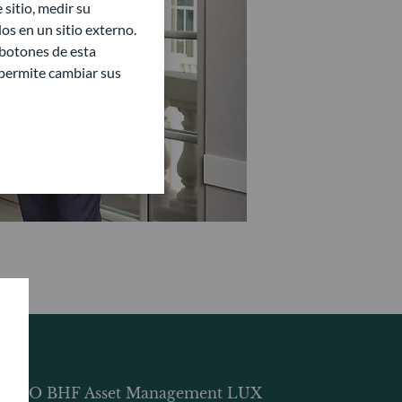
sitio, medir su
s en un sitio externo.
 botones de esta
e permite cambiar sus
DDO BHF Asset Management LUX