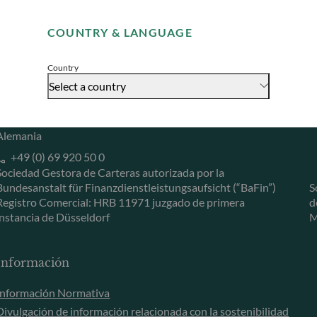
Remember me for 30 days
Herzogstraße 15
6
COUNTRY & LANGUAGE
40217 Düsseldorf
L
Accept
Alemania
L
Country
+49 (0) 211 239 24 01
Select a country
Gallusanlage 8
60329 Frankfurt am Main
Alemania
+49 (0) 69 920 50 0
Sociedad Gestora de Carteras autorizada por la
Bundesanstalt für Finanzdienstleistungsaufsicht (“BaFin”)
S
Registro Comercial: HRB 11971 juzgado de primera
d
instancia de Düsseldorf
M
Información
Información Normativa
Divulgación de información relacionada con la sostenibilidad