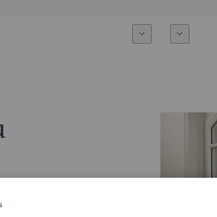
Experiencia
Fonds
Inversión
Resumen general
Todos los fondos
Res
Renta variable
Selección de fondos
Enf
u
Renta Fija
Fondos White Label
Publ
Multiactivos
Cómo suscribirse
Activos privados
s