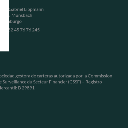
, rue Gabriel Lippmann
-5365 Munsbach
uxemburgo
+352 45 76 76 245
ociedad gestora de carteras autorizada por la Commission
e Surveillance du Secteur Financier (CSSF) – Registro
ercantil: B 29891