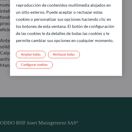
nueva vía de crecimiento. Ese mismo año, introdujo la
reproducción de contenidos multimedia alojados en
inteligencia artificial en la gestión de activos a través de
un sitio externo. Puede aceptar o rechazar estas
fondos temáticos y también integró la IA en el núcleo de los
cookies o personalizar sus opciones haciendo clic en
procesos de inversión para mejorar el rendimiento y la
los botones de esta ventana. El botón de configuración
eficiencia.
de las cookies le da detalles de todas las cookies y le
Antes de unirse a ODDO BHF, Nicolas Chaput acumuló una
permite cambiar sus opciones en cualquier momento.
sólida trayectoria internacional. Tras dieciocho años en
Calyon, entre París, Londres y Nueva York, pasó a dirigir las
Aceptar todas
Rechazar todas
actividades de renta fija de BNP Paribas Asset
Management como director global.
Configurar cookies
ODDO BHF Asset Management SAS*