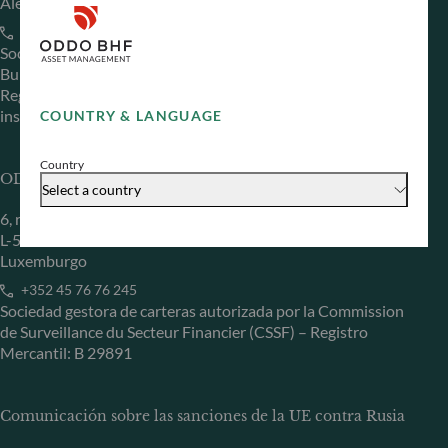
Alemania
+49 (0) 69 920 50 0
Sociedad Gestora de Carteras autorizada por la
Bundesanstalt für Finanzdienstleistungsaufsicht (“BaFin”)
Registro Comercial: HRB 11971 juzgado de primera
instancia de Düsseldorf
COUNTRY & LANGUAGE
Country
ODDO BHF Asset Management LUX
Select a country
6, rue Gabriel Lippmann
L-5365 Munsbach
Luxemburgo
+352 45 76 76 245
Sociedad gestora de carteras autorizada por la Commission
de Surveillance du Secteur Financier (CSSF) – Registro
Mercantil: B 29891
Comunicación sobre las sanciones de la UE contra Rusia