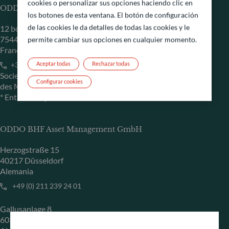
cookies o personalizar sus opciones haciendo clic en
ODDO BHF Asset Management SAS*
los botones de esta ventana. El botón de configuración
de las cookies le da detalles de todas las cookies y le
12 boulevard de la Madeleine
75440 Paris Cedex 09
permite cambiar sus opciones en cualquier momento.
Francia
Aceptar todas
Rechazar todas
+33 1 44 51 80 28
Sociedad Gestora de Carteras autorizada por la Autorité
Configurar cookies
des Marchés Financiers (AMF) con el n.º GP 99011
* Entidad responsable del sitio web
ODDO BHF Asset Management GmbH
Herzogstraße 15
40217 Düsseldorf
Alemania
+49 (0) 211 239 24 01
Gallusanlage 8
60329 Frankfurt am Main