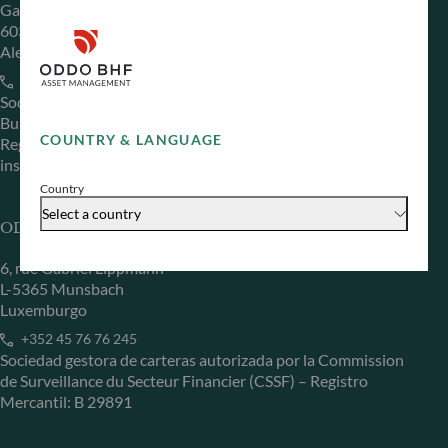
Gallusanlage 8
60329 Frankfurt am Main
Alemania
+49 (0) 69 920 50 0
Sociedad Gestora de Carteras autorizada por la
Bundesanstalt für Finanzdienstleistungsaufsicht (“BaFin”)
COUNTRY & LANGUAGE
Registro Comercial: HRB 11971 juzgado de primera
instancia de Düsseldorf
Country
Select a country
ODDO BHF Asset Management LUX
6, rue Gabriel Lippmann
L-5365 Munsbach
Luxemburgo
+352 45 76 76 245
Sociedad gestora de carteras autorizada por la Commission
de Surveillance du Secteur Financier (CSSF) – Registro
Mercantil: B 29891