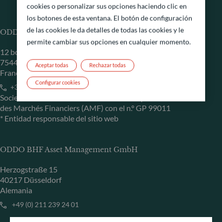
cookies o personalizar sus opciones haciendo clic en
los botones de esta ventana. El botón de configuración
de las cookies le da detalles de todas las cookies y le
ODDO BHF Asset Management SAS*
permite cambiar sus opciones en cualquier momento.
12 boulevard de la Madeleine
75440 Paris Cedex 09
Aceptar todas
Rechazar todas
Francia
Configurar cookies
+33 1 44 51 80 28
Sociedad Gestora de Carteras autorizada por la Autorité
des Marchés Financiers (AMF) con el n.º GP 99011
* Entidad responsable del sitio web
ODDO BHF Asset Management GmbH
Herzogstraße 15
40217 Düsseldorf
Alemania
+49 (0) 211 239 24 01