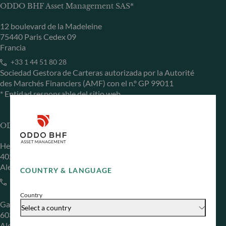
ODDO BHF Asset Management SAS*
12 boulevard de la Madeleine
75440 Paris Cedex 09
Francia
+33 1 44 51 80 28
Sociedad Gestora de Carteras autorizada por la Autorité
des Marchés Financiers (AMF) con el n.º GP 99011
* Entidad responsable del sitio web
ODDO BHF Asset Management GmbH
Herzogstraße 15
40217 Düsseldorf
Alemania
COUNTRY & LANGUAGE
+49 (0) 211 239 24 01
Country
Gallusanlage 8
Select a country
60329 Frankfurt am Main
Alemania