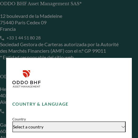
ODDO BHF Asset Management SAS*
12 boulevard de la Madeleine
75440 Paris Cedex 09
Francia
+33 1 44 51 80 28
Sociedad Gestora de Carteras autorizada por la Autorité
des Marchés Financiers (AMF) con el n.º GP 99011
* Entidad responsable del sitio web
ODDO BHF Asset Management GmbH
Herzogstraße 15
40217 Düsseldorf
Alemania
COUNTRY & LANGUAGE
+49 (0) 211 239 24 01
Country
Gallusanlage 8
Select a country
60329 Frankfurt am Main
Alemania