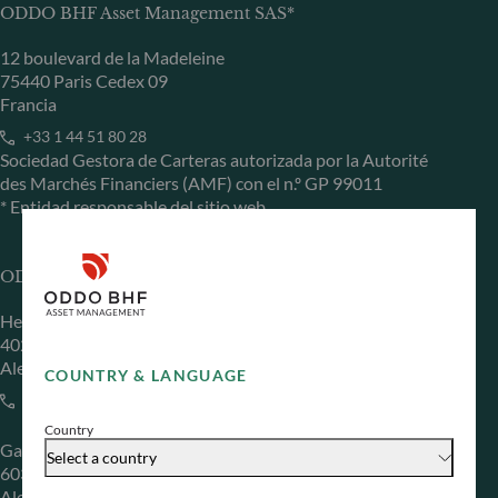
ODDO BHF Asset Management SAS*
12 boulevard de la Madeleine
75440 Paris Cedex 09
Francia
+33 1 44 51 80 28
Sociedad Gestora de Carteras autorizada por la Autorité
des Marchés Financiers (AMF) con el n.º GP 99011
* Entidad responsable del sitio web
ODDO BHF Asset Management GmbH
Herzogstraße 15
40217 Düsseldorf
Alemania
COUNTRY & LANGUAGE
+49 (0) 211 239 24 01
Country
Gallusanlage 8
Select a country
60329 Frankfurt am Main
Alemania