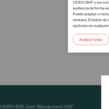
ODDO BHF y sus socios
audiencia de forma an
Puede aceptar o recha
ventana. El botón de c
opciones en cualquie
Aceptar todas
ODDO BHF Asset Management SAS*