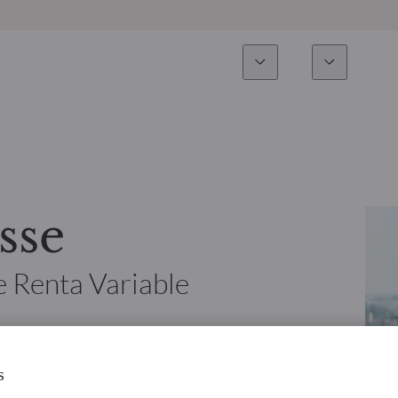
Experiencia
Fonds
Inversión
Resumen general
Todos los fondos
Res
Renta variable
Selección de fondos
Enf
sse
Renta Fija
Fondos White Label
Publ
e Renta Variable
Multiactivos
Cómo suscribirse
Activos privados
s