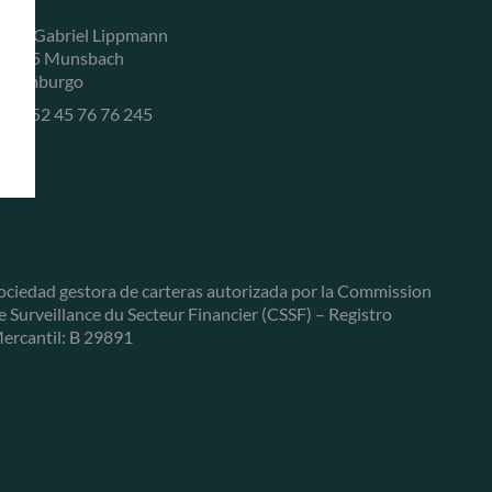
, rue Gabriel Lippmann
-5365 Munsbach
uxemburgo
+352 45 76 76 245
ociedad gestora de carteras autorizada por la Commission
e Surveillance du Secteur Financier (CSSF) – Registro
ercantil: B 29891