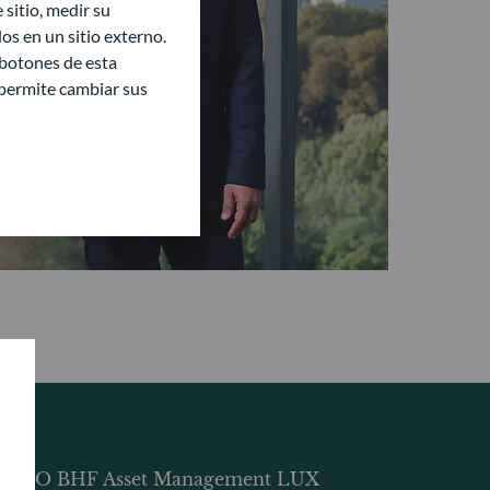
sitio, medir su
s en un sitio externo.
 botones de esta
e permite cambiar sus
DDO BHF Asset Management LUX