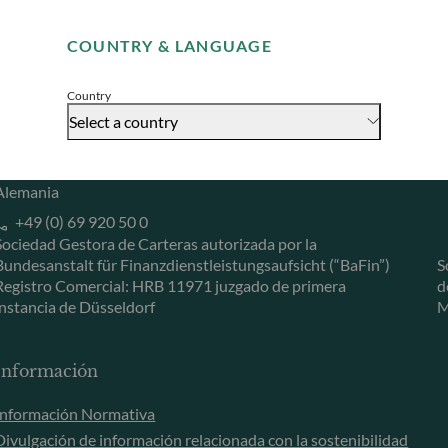
Remember me for 30 days
Herzogstraße 15
6
COUNTRY & LANGUAGE
40217 Düsseldorf
L
Accept
Alemania
L
Country
+49 (0) 211 239 24 01
Select a country
Gallusanlage 8
60329 Frankfurt am Main
Alemania
+49 (0) 69 920 50 0
Sociedad Gestora de Carteras autorizada por la
Bundesanstalt für Finanzdienstleistungsaufsicht (“BaFin”)
S
Registro Comercial: HRB 11971 juzgado de primera
d
instancia de Düsseldorf
M
Información
Información Normativa
Divulgación de información relacionada con la sostenibilidad