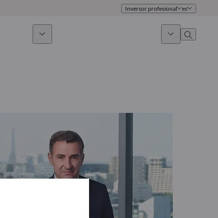
Inversor profesional
es
 sostenible
Noticias & Mercados
Sobre nosotros
umen general
Identidad
oque
Gobierno
icaciones
Equipo de ventas
Oficinas
Contacto