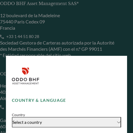
ODDO BHF Asset Management SAS*
12 boulevard de la Madeleine
75440 Paris Cedex 09
Francia
+33 1 44 51 80 28
Sociedad Gestora de Carteras autorizada por la Autorité
des Marchés Financiers (AMF) con el n.º GP 99011
* Entidad responsable del sitio web
ODDO BHF Asset Management GmbH
Herzogstraße 15
40217 Düsseldorf
Alemania
COUNTRY & LANGUAGE
+49 (0) 211 239 24 01
Country
Gallusanlage 8
Select a country
60329 Frankfurt am Main
Alemania