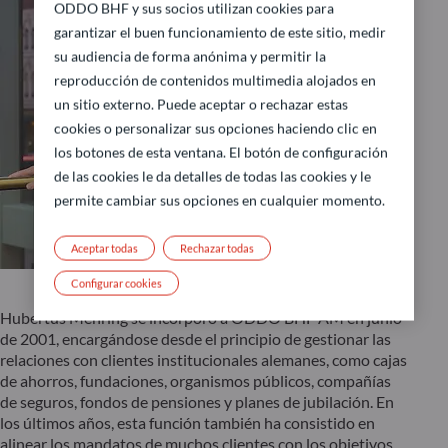
ODDO BHF y sus socios utilizan cookies para
garantizar el buen funcionamiento de este sitio, medir
su audiencia de forma anónima y permitir la
reproducción de contenidos multimedia alojados en
un sitio externo. Puede aceptar o rechazar estas
cookies o personalizar sus opciones haciendo clic en
los botones de esta ventana. El botón de configuración
de las cookies le da detalles de todas las cookies y le
permite cambiar sus opciones en cualquier momento.
Aceptar todas
Rechazar todas
Configurar cookies
Hubertus Mehring se incorporó a ODDO BHF AM en junio
de 2001, encargándose desde el principio de gestionar las
relaciones con clientes institucionales alemanes, como cajas
de ahorros, fundaciones, organismos públicos, compañías
de seguros, fondos de pensiones y planes de jubilación. En
los últimos años, esta función también ha consistido en
alinear los mandatos de muchos clientes con los objetivos