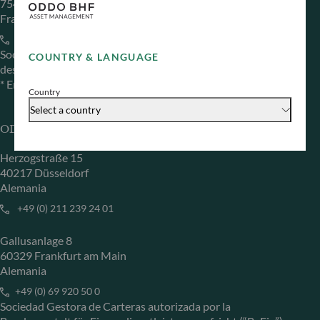
75440 Paris Cedex 09
Francia
+33 1 44 51 80 28
Sociedad Gestora de Carteras autorizada por la Autorité
COUNTRY & LANGUAGE
des Marchés Financiers (AMF) con el n.º GP 99011
* Entidad responsable del sitio web
Country
Select a country
ODDO BHF Asset Management GmbH
Herzogstraße 15
40217 Düsseldorf
Alemania
+49 (0) 211 239 24 01
Gallusanlage 8
60329 Frankfurt am Main
Alemania
+49 (0) 69 920 50 0
Sociedad Gestora de Carteras autorizada por la