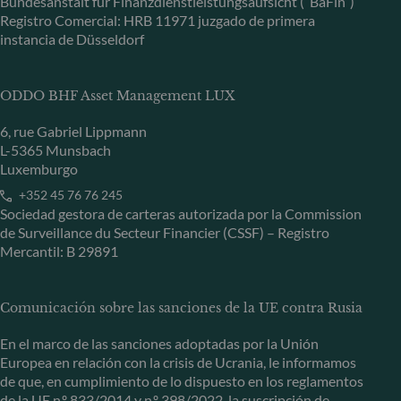
Bundesanstalt für Finanzdienstleistungsaufsicht (“BaFin”)
Registro Comercial: HRB 11971 juzgado de primera
instancia de Düsseldorf
ODDO BHF Asset Management LUX
6, rue Gabriel Lippmann
L-5365 Munsbach
Luxemburgo
+352 45 76 76 245
Sociedad gestora de carteras autorizada por la Commission
de Surveillance du Secteur Financier (CSSF) – Registro
Mercantil: B 29891
Comunicación sobre las sanciones de la UE contra Rusia
En el marco de las sanciones adoptadas por la Unión
Europea en relación con la crisis de Ucrania, le informamos
de que, en cumplimiento de lo dispuesto en los reglamentos
de la UE n.º 833/2014 y n.º 398/2022, la suscripción de