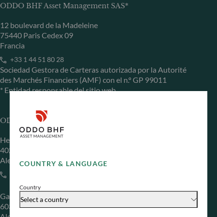
ODDO BHF Asset Management SAS*
12 boulevard de la Madeleine
75440 Paris Cedex 09
Francia
+33 1 44 51 80 28
Sociedad Gestora de Carteras autorizada por la Autorité
des Marchés Financiers (AMF) con el n.º GP 99011
* Entidad responsable del sitio web
ODDO BHF Asset Management GmbH
Herzogstraße 15
40217 Düsseldorf
Alemania
COUNTRY & LANGUAGE
+49 (0) 211 239 24 01
Country
Gallusanlage 8
Select a country
60329 Frankfurt am Main
Alemania