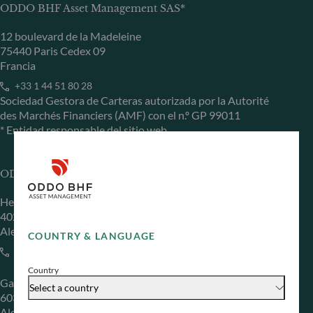
ODDO BHF Asset Management SAS*
12 boulevard de la Madeleine
75440 Paris Cedex 09
Francia
+33 1 44 51 80 28
Sociedad Gestora de Carteras autorizada por la Autorité
des Marchés Financiers (AMF) con el n.º GP 99011
* Entidad responsable del sitio web
ODDO BHF Asset Management GmbH
Herzogstraße 15
40217 Düsseldorf
Alemania
COUNTRY & LANGUAGE
+49 (0) 211 239 24 01
Country
Gallusanlage 8
Select a country
60329 Frankfurt am Main
Alemania