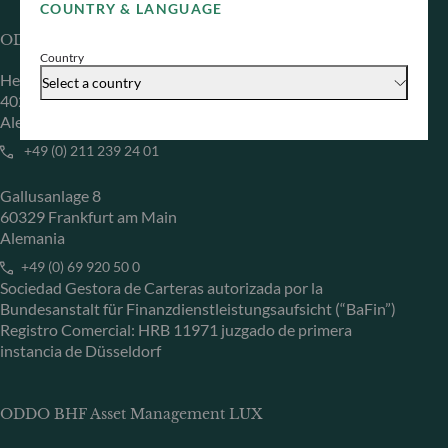
COUNTRY & LANGUAGE
ODDO BHF Asset Management GmbH
Country
Herzogstraße 15
Select a country
40217 Düsseldorf
Alemania
+49 (0) 211 239 24 01
Gallusanlage 8
60329 Frankfurt am Main
Alemania
+49 (0) 69 920 50 0
Sociedad Gestora de Carteras autorizada por la
Bundesanstalt für Finanzdienstleistungsaufsicht (“BaFin”)
Registro Comercial: HRB 11971 juzgado de primera
instancia de Düsseldorf
ODDO BHF Asset Management LUX