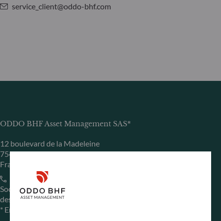
service_client@oddo-bhf.com
ODDO BHF Asset Management SAS*
12 boulevard de la Madeleine
75440 Paris Cedex 09
Francia
+33 1 44 51 80 28
Sociedad Gestora de Carteras autorizada por la Autorité
des Marchés Financiers (AMF) con el n.º GP 99011
* Entidad responsable del sitio web