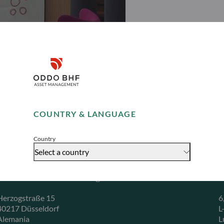
Disclaimer
Remember me for 30 days
COUNTRY & LANGUAGE
Accept
Country
Select a country
ODDO BHF Asset Management GmbH
O
Herzogstraße 15
6
40217 Düsseldorf
L
Alemania
L