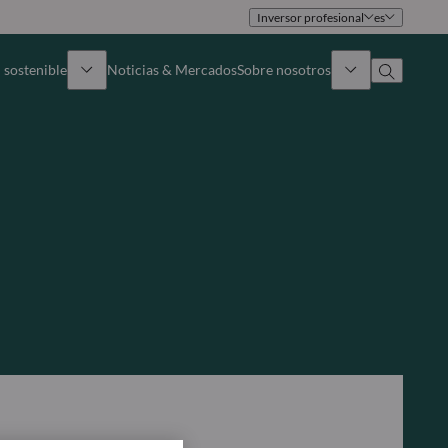
Inversor profesional
es
 sostenible
Noticias & Mercados
Sobre nosotros
umen general
Identidad
oque
Gobierno
icaciones
Equipo de ventas
Oficinas
Contacto