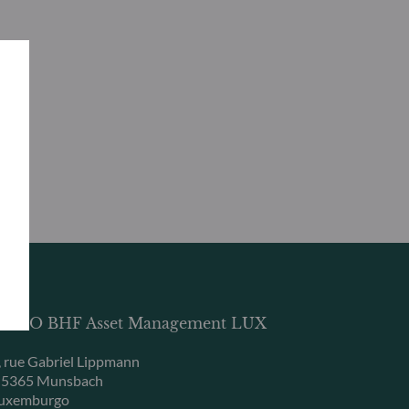
DDO BHF Asset Management LUX
, rue Gabriel Lippmann
-5365 Munsbach
uxemburgo