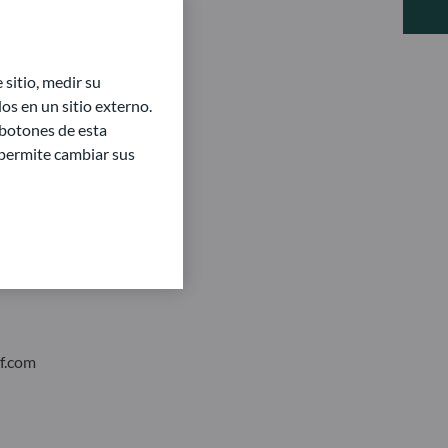
sitio, medir su
s en un sitio externo.
 botones de esta
e permite cambiar sus
f.com