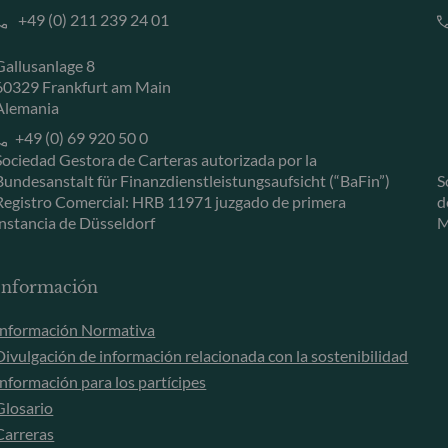
+49 (0) 211 239 24 01
Gallusanlage 8
60329 Frankfurt am Main
Alemania
+49 (0) 69 920 50 0
Sociedad Gestora de Carteras autorizada por la
Bundesanstalt für Finanzdienstleistungsaufsicht (“BaFin”)
S
Registro Comercial: HRB 11971 juzgado de primera
d
instancia de Düsseldorf
M
Información
Información Normativa
Divulgación de información relacionada con la sostenibilidad
Información para los partícipes
Glosario
Carreras