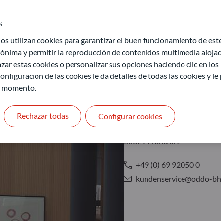
s
 utilizan cookies para garantizar el buen funcionamiento de este 
ónima y permitir la reproducción de contenidos multimedia alojado
zar estas cookies o personalizar sus opciones haciendo clic en los
onfiguración de las cookies le da detalles de todas las cookies y l
Fráncfort
r momento.
Rechazar todas
Configurar cookies
ODDO BHF AM GmbH
Gallusanlage 8
60329 Fráncfort
+49 (0) 69 92050 0
kundenservice@oddo-bh