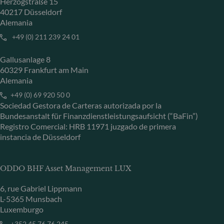
Herzogstraße 15
40217 Düsseldorf
Alemania
+49 (0) 211 239 24 01
Gallusanlage 8
60329 Frankfurt am Main
Alemania
+49 (0) 69 920 50 0
Sociedad Gestora de Carteras autorizada por la
Bundesanstalt für Finanzdienstleistungsaufsicht (“BaFin”)
Registro Comercial: HRB 11971 juzgado de primera
instancia de Düsseldorf
ODDO BHF Asset Management LUX
6, rue Gabriel Lippmann
L-5365 Munsbach
Luxemburgo
+352 45 76 76 245