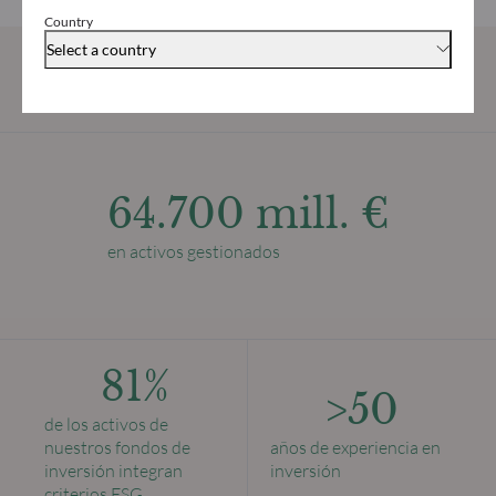
datos ESG externo de la Sociedad gestora.
Country
Select a country
CIFRAS CLAVE
64.700 mill. €
en activos gestionados
81%
>50
de los activos de
nuestros fondos de
años de experiencia en
inversión integran
inversión
criterios ESG