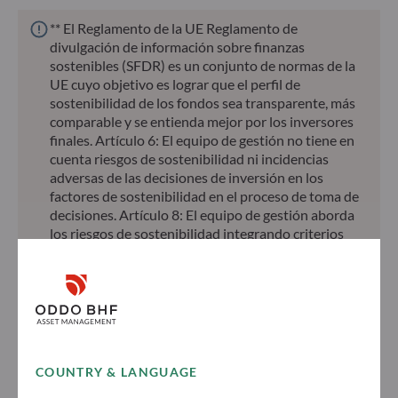
** El Reglamento de la UE Reglamento de
divulgación de información sobre finanzas
sostenibles (SFDR) es un conjunto de normas de la
UE cuyo objetivo es lograr que el perfil de
sostenibilidad de los fondos sea transparente, más
comparable y se entienda mejor por los inversores
finales. Artículo 6: El equipo de gestión no tiene en
cuenta riesgos de sostenibilidad ni incidencias
adversas de las decisiones de inversión en los
factores de sostenibilidad en el proceso de toma de
decisiones. Artículo 8: El equipo de gestión aborda
los riesgos de sostenibilidad integrando criterios
ESG (medioambientales, sociales y/o de gobierno
corporativo) en su proceso de toma de decisiones
de inversión. Artículo 9: El equipo de gestión
persigue un objetivo de inversión estrictamente
sostenible que contribuye de forma significativa a
los desafíos de la transición ecológica y aborda los
riesgos de sostenibilidad mediante las
COUNTRY & LANGUAGE
calificaciones proporcionadas por el proveedor de