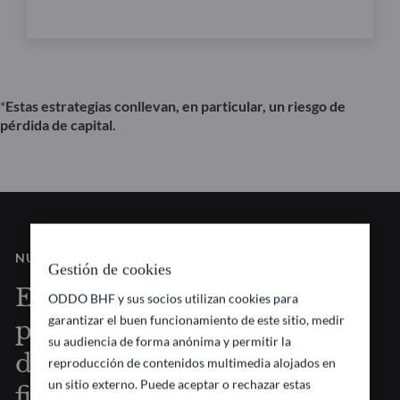
*
Estas estrategias conllevan, en particular, un riesgo de
pérdida de capital.
NUESTRA VISIÓN
Gestión de cookies
Estrategias de inversión
ODDO BHF y sus socios utilizan cookies para
garantizar el buen funcionamiento de este sitio, medir
pioneras a la vanguardia
su audiencia de forma anónima y permitir la
de los mercados
reproducción de contenidos multimedia alojados en
un sitio externo. Puede aceptar o rechazar estas
financieros