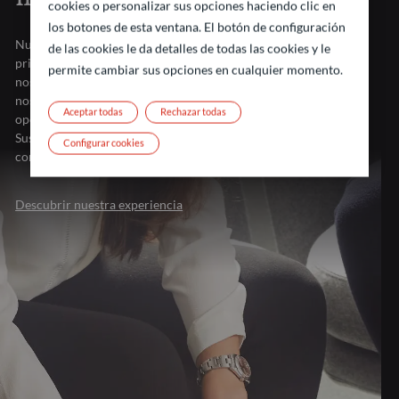
cookies o personalizar sus opciones haciendo clic en
los botones de esta ventana. El botón de configuración
Nuestra fortaleza reside en nuestra presencia en los
de las cookies le da detalles de todas las cookies y le
principales centros financieros europeos. Esta proximidad
permite cambiar sus opciones en cualquier momento.
nos brinda un conocimiento sin igual del mercado, lo que
nos permite convertir los retos de inversión en
Aceptar todas
Rechazar todas
oportunidades adaptadas a sus necesidades específicas.
Sus retos de inversión merecen algo más que soluciones
Configurar cookies
convencionales. Merecen nuestra experiencia.
Descubrir nuestra experiencia