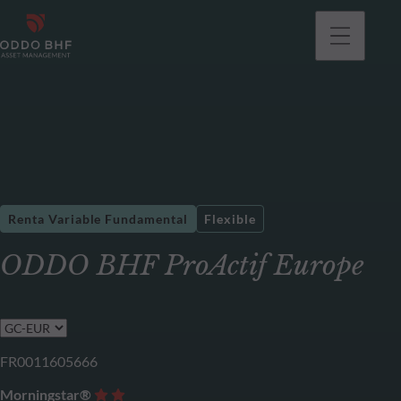
Renta Variable Fundamental
Flexible
ODDO BHF ProActif Europe
FR0011605666
Morningstar®