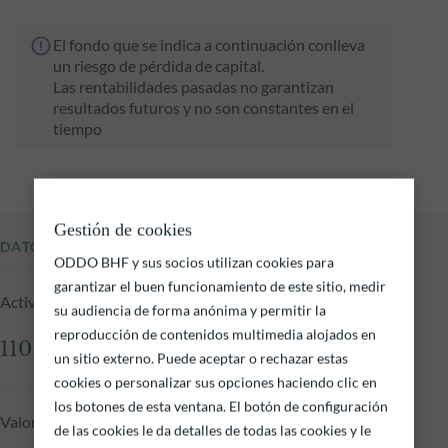
El fondo que se indica a continuación conlleva
un riesgo de pérdida de capital.
Las rentabilidades pasadas no garantizan
resultados futuros y no son constantes en el
tiempo
Gestión de cookies
DATOS FUNDAMENTALES
ODDO BHF y sus socios utilizan cookies para
garantizar el buen funcionamiento de este sitio, medir
Activos gestionados del fondo a 05.08.2026
su audiencia de forma anónima y permitir la
reproducción de contenidos multimedia alojados en
110.89 M €
un sitio externo. Puede aceptar o rechazar estas
cookies o personalizar sus opciones haciendo clic en
los botones de esta ventana. El botón de configuración
Valor liquidativo a 05.08.2026
de las cookies le da detalles de todas las cookies y le