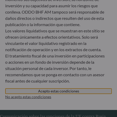
60329 Frankfurt am Main
inversión y su capacidad para asumir los riesgos que
Alemania
conlleva. ODDO BHF AM tampoco será responsable de
+49 (0) 69 920 50 0
daños directos o indirectos que resulten del uso de esta
Sociedad Gestora de Carteras autorizada por la
publicación o la información que contiene.
Bundesanstalt für Finanzdienstleistungsaufsicht (“BaFin”)
Los valores liquidativos que se muestran en este sitio se
Registro Comercial: HRB 11971 juzgado de primera
ofrecen únicamente a efectos orientativos. Solo será
instancia de Düsseldorf
vinculante el valor liquidativo registrado en la
notificación de operación y en los extractos de cuenta.
ODDO BHF Asset Management LUX
El tratamiento fiscal de una inversión en participaciones
o acciones en un fondo de inversión depende de la
6, rue Gabriel Lippmann
situación personal de cada inversor. Por tanto, le
L-5365 Munsbach
recomendamos que se ponga en contacto con un asesor
Luxemburgo
fiscal antes de cualquier suscripción.
+352 45 76 76 245
Sociedad gestora de carteras autorizada por la Commission
Acepto estas condiciones
de Surveillance du Secteur Financier (CSSF) – Registro
No acepto estas condiciones
Mercantil: B 29891
Comunicación sobre las sanciones de la UE contra Rusia