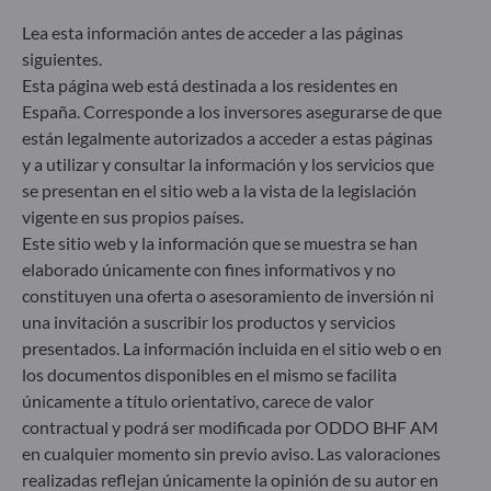
ESG (medioambientales, sociales y/o de gobierno
Lea esta información antes de acceder a las páginas
corporativo) en su proceso de toma de decisiones
siguientes.
de inversión. Artículo 9: El equipo de gestión
persigue un objetivo de inversión estrictamente
Esta página web está destinada a los residentes en
sostenible que contribuye de forma significativa a
España. Corresponde a los inversores asegurarse de que
los desafíos de la transición ecológica y aborda los
están legalmente autorizados a acceder a estas páginas
riesgos de sostenibilidad mediante las
y a utilizar y consultar la información y los servicios que
calificaciones proporcionadas por el proveedor de
se presentan en el sitio web a la vista de la legislación
datos ESG externo de la Sociedad gestora.
vigente en sus propios países.
Este sitio web y la información que se muestra se han
elaborado únicamente con fines informativos y no
constituyen una oferta o asesoramiento de inversión ni
una invitación a suscribir los productos y servicios
presentados. La información incluida en el sitio web o en
los documentos disponibles en el mismo se facilita
únicamente a título orientativo, carece de valor
contractual y podrá ser modificada por ODDO BHF AM
en cualquier momento sin previo aviso. Las valoraciones
realizadas reflejan únicamente la opinión de su autor en